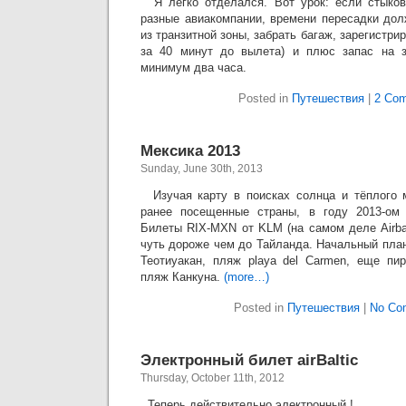
Я легко отделался. Вот урок: если стыко
разные авиакомпании, времени пересадки дол
из транзитной зоны, забрать багаж, зарегистри
за 40 минут до вылета) и плюс запас на з
минимум два часа.
Posted in
Путешествия
|
2 Com
Мексика 2013
Sunday, June 30th, 2013
Изучая карту в поисках солнца и тёплого м
ранее посещенные страны, в году 2013-ом
Билеты RIX-MXN от KLM (на самом деле Airbal
чуть дороже чем до Тайланда. Начальный пла
Теотиуакан, пляж playa del Carmen, еще пи
пляж Канкуна.
(more…)
Posted in
Путешествия
|
No Co
Электронный билет airBaltic
Thursday, October 11th, 2012
Теперь действительно электронный !