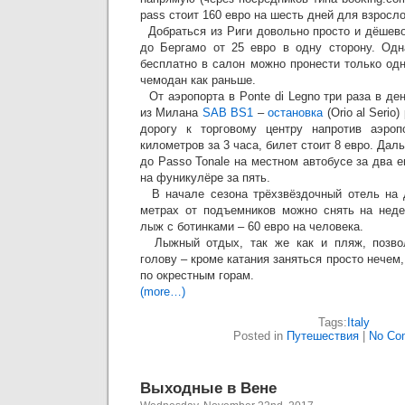
pass стоит 160 евро на шесть дней для взросло
Добраться из Риги довольно просто и дёшево
до Бергамо от 25 евро в одну сторону. Одн
бесплатно в салон можно пронести только од
чемодан как раньше.
От аэропорта в Ponte di Legno три раза в де
из Милана
SAB BS1
–
остановка
(Orio al Serio
дорогу к торговому центру напротив аэроп
километров за 3 часа, билет стоит 8 евро. Да
до Passo Tonale на местном автобусе за два 
на фуникулёре за пять.
В начале сезона трёхзвёздочный отель на д
метрах от подъемников можно снять на неде
лыж с ботинками – 60 евро на человека.
Лыжный отдых, так же как и пляж, позвол
голову – кроме катания заняться просто нечем
по окрестным горам.
(more…)
Tags:
Italy
Posted in
Путешествия
|
No Co
Выходные в Вене