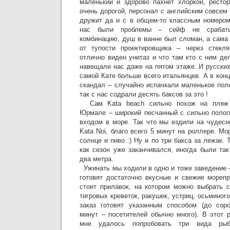
маленький и здорово пахнет хлоркой, ресто
очень дорогой, персонал с английским совсем
дружит да и с в общем-то классным номером
нас были проблемы – сейф не срабаты
комбинацию, душ в ванне был сломан, а сама
от тупости проектировщика – через стекл
отлично виден унитаз и что там кто с ним д
навещали нас даже на пятом этаже. И русских
самой Кате больше всего итальянцев. А в кон
скандал – случайно испачкали маленькое пол
так с нас содрали десять баксов за это !
Сам Kata beach сильно похож на пляж
Юрмале – широкий песчанный с сильно полог
входом в море. Так что мы ездили на чудес
Kata Noi, благо всего 5 минут на роллере. Мо
солнце и пиво :) Ну и по три бакса за лежак. 
как сезон уже заканчивался, иногда были та
два метра.
Ужинать мы ходили в одно и тоже заведение –
готовят достаточно вкусные и свежие мореп
стоит прилавок, на котором можно выбрать с
тигровых креветок, ракушек, устриц, осьминог
заказ готовят указанным способом (до соро
минут – посетителей обычно много). В этот 
мне удалось попробовать три вида рыб