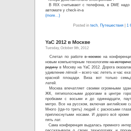
В RIX считывают с телефона, в DME надо 
автомате у check-in-а
(more…)
Posted in
tech
,
Путешествия
|
1 
YaC 2012 в Москве
Tuesday, October 9th, 2012
Слетал по работе
в космос
на конференци
новым компьютерным технологиям
на историч
родину
в Москву на YaC 2012. Дорога оказала
удивление лёгкой – всего час лететь и час еха
красной площади. Виза вот только семьд
латей.
Москва впечатляет своими огромными здан
ЖК, пятиполосными дорогами в центре гор
пробками с восьми и до одиннадцати, пау
метро. Все на русском, включая английские с
Много (где-то треть) людей с раскосыми глаз
приплюснутыми носами. И дорого всё кроме 
пять лат.
Сама конференция выдалась премного интере
рассказывали о своих технологиях и проце