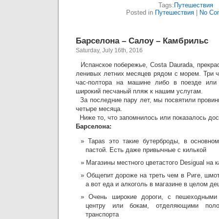
Tags:
Путешествия
Posted in
Путешествия
|
No Co
Барселона – Салоу – Камбрильс
Saturday, July 16th, 2016
Испанское побережье, Costa Daurada, прекра
ленивых летних месяцев рядом с морем. Три ч
час-полтора на машине либо в поезде или
широкий песчаный пляж к нашим услугам.
За последние пару лет, мы посвятили провин
четыре месяца.
Ниже то, что запомнилось или показалось дос
Барселона:
Tapas это такие бутерброды, в основно
пастой. Есть даже привычные с килькой
Магазины местного цветастого Desigual на 
Общепит дороже на треть чем в Риге, шмо
а вот еда и алкоголь в магазине в целом д
Очень широкие дороги, с пешеходными
центру или бокам, отделяющими поло
транспорта