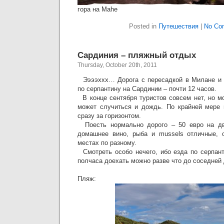
гора на Mahe
Posted in
Путешествия
|
No Co
Сардиния – пляжный отдых
Thursday, October 20th, 2011
Ээээххх… Дорога с пересадкой в Милане и ч
по серпантину на Сардинии – почти 12 часов.
В конце сентября туристов совсем нет, но м
может случиться и дождь. По крайней мере 
сразу за горизонтом.
Поесть нормально дорого – 50 евро на дв
домашнее вино, рыба и mussels отличные, о
местах по разному.
Смотреть особо нечего, ибо езда по серпант
полчаса доехать можно разве что до соседней 
Пляж: