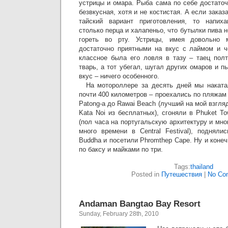
устрицы и омара. Рыба сама по себе достато
безвкусная, хотя и не костистая. А если заказ
тайский вариант приготовления, то напиха
столько перца и халапеньо, что бутылки пива 
гореть во рту. Устрицы, имея довольно м
достаточно приятными на вкус с лаймом и ч
классное была его ловля в тазу – таец пол
тварь, а тот убегал, шугал других омаров и п
вкус – ничего особенного.
На мотороллере за десять дней мы наката
почти 400 километров – проехались по пляжам
Patong-а до Rawai Beach (лучший на мой взгля
Kata Noi из бесплатных), сгоняли в Phuket T
(пол часа на португальскую архитектуру и мно
много времени в Central Festival), подняли
Buddha и посетили Phromthep Cape. Ну и конеч
по баксу и майками по три.
Tags:
thailand
Posted in
Путешествия
|
No Co
Andaman Bangtao Bay Resort
Sunday, February 28th, 2010