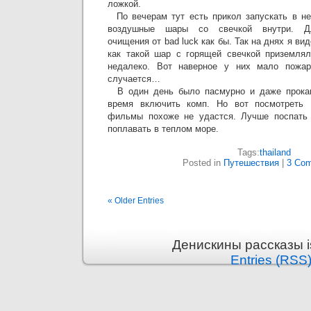
ложкой.
По вечерам тут есть прикол запускать в не
воздушные шары со свечкой внутри. Д
очищения от bad luck как бы. Так на днях я ви
как такой шар с горящей свечкой приземлял
недалеко. Вот наверное у них мало пожар
случается…
В один день было пасмурно и даже прокап
время включить комп. Но вот посмотреть 
фильмы похоже не удастся. Лучше поспать 
поплавать в теплом море.
Tags:
thailand
Posted in
Путешествия
|
3 Com
« Older Entries
Денискины рассказы i
Entries (RSS