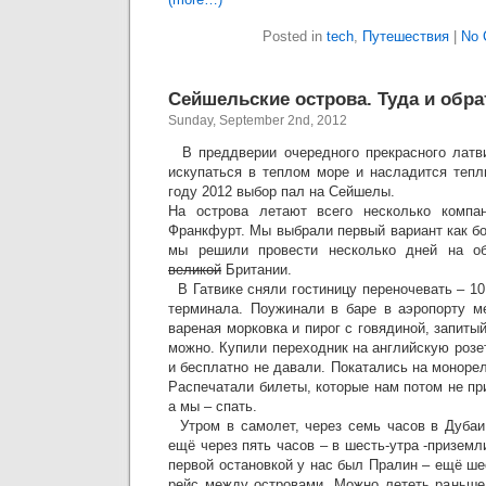
Posted in
tech
,
Путешествия
|
No 
Сейшельские острова. Туда и обра
Sunday, September 2nd, 2012
В преддверии очередного прекрасного латви
искупаться в теплом море и насладится теп
году 2012 выбор пал на Сейшелы.
На острова летают всего несколько компа
Франкфурт. Мы выбрали первый вариант как б
мы решили провести несколько дней на об
великой
Британии.
В Гатвике сняли гостиницу переночевать – 1
терминала. Поужинали в баре в аэропорту м
вареная морковка и пирог с говядиной, запиты
можно. Купили переходник на английскую розет
и бесплатно не давали. Покатались на монор
Распечатали билеты, которые нам потом не п
а мы – спать.
Утром в самолет, через семь часов в Дубаи,
ещё через пять часов – в шесть-утра -приземл
первой остановкой у нас был Пралин – ещё ш
рейс между островами. Можно лететь раньше 