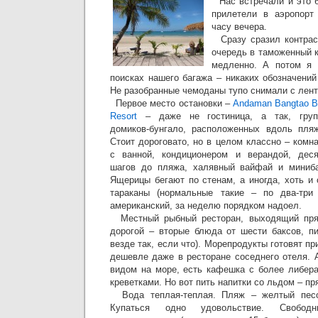
Нас встречали и это б
прилетели в аэропорт
часу вечера.
Сразу сразил контраст
очередь в таможенный 
медленно. А потом я 
поисках нашего багажа – никаких обозначени
Не разобранные чемоданы тупо снимали с ленты
Первое место остановки –
Andaman Bangtao B
Resort
– даже не гостиница, а так, груп
домиков-бунгало, расположенных вдоль пляж
Стоит дороговато, но в целом классно – комн
с ванной, кондиционером и верандой, деся
шагов до пляжа, халявный вайфай и миниба
Ящерицы бегают по стенам, а иногда, хоть и
тараканы (нормальные такие – по два-три 
американский, за неделю порядком надоел.
Местный рыбный ресторан, выходящий прям
дорогой – вторые блюда от шести баксов, пи
везде так, если что). Морепродукты готовят пр
дешевле даже в ресторане соседнего отеля. 
видом на море, есть кафешка с более либер
креветками. Но вот пить напитки со льдом – пр
Вода теплая-теплая. Пляж – желтый песо
Купаться одно удовольствие. Свободн