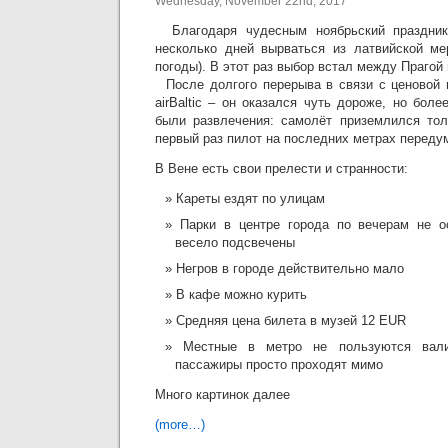
Wednesday, November 22nd, 2017
Благодаря чудесным ноябрьский праздник
несколько дней вырваться из латвийской ме
погоды). В этот раз выбор встал между Прагой 
После долгого перерыва в связи с ценовой п
airBaltic – он оказался чуть дороже, но бол
были развлечения: самолёт приземлился тол
первый раз пилот на последних метрах переду
В Вене есть свои прелести и странности:
Кареты ездят по улицам
Парки в центре города по вечерам не о
весело подсвечены
Негров в городе действительно мало
В кафе можно курить
Средняя цена билета в музей 12 EUR
Местные в метро не пользуются вал
пассажиры просто проходят мимо
Много картинок далее
(more…)