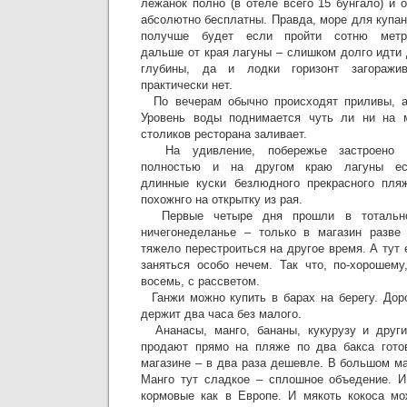
лежанок полно (в отеле всего 15 бунгало) и 
абсолютно бесплатны. Правда, море для купа
получше будет если пройти сотню метр
дальше от края лагуны – слишком долго идти
глубины, да и лодки горизонт загоражи
практически нет.
По вечерам обычно происходят приливы, а 
Уровень воды поднимается чуть ли ни на 
столиков ресторана заливает.
На удивление, побережье застроено 
полностью и на другом краю лагуны ес
длинные куски безлюдного прекрасного пляж
похожнго на открытку из рая.
Первые четыре дня прошли в тотальн
ничегонеделанье – только в магазин разве 
тяжело перестроиться на другое время. А тут 
заняться особо нечем. Так что, по-хорошему
восемь, с рассветом.
Ганжи можно купить в барах на берегу. Доро
держит два часа без малого.
Ананасы, манго, бананы, кукурузу и друг
продают прямо на пляже по два бакса гото
магазине – в два раза дешевле. В большом ма
Манго тут сладкое – сплошное объедение. И
кормовые как в Европе. И мякоть кокоса мо