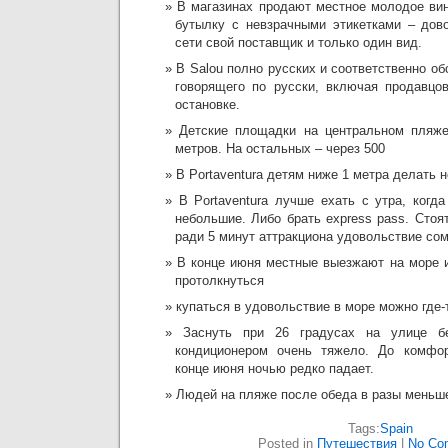
В магазинах продают местное молодое вин
бутылку с невзрачными этикетками – дов
сети свой поставщик и только один вид.
В Salou полно русских и соответственно 
говорящего по русски, включая продавцо
остановке.
Детские площадки на центральном пляже
метров. На остальных – через 500
В Portaventura детям ниже 1 метра делать н
В Portaventura лучше ехать с утра, когд
небольшие. Либо брать express pass. Стоя
ради 5 минут аттракциона удовольствие со
В конце июня местные выезжают на море и
протолкнуться
купаться в удовольствие в море можно где-
Заснуть при 26 градусах на улице б
кондиционером очень тяжело. До комфо
конце июня ночью редко падает.
Людей на пляже после обеда в разы меньше
Tags:
Spain
Posted in
Путешествия
|
No Co