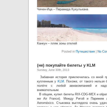
Чичен-Ица – Пирамида Кукулькана
Канкун – пляж зоны отелей
Posted in
Путешествия
|
No Co
(не) покупайте билеты у KLM
Sunday, June 30th, 2013
Забавная история приключилась со мной пр
купленным у
KLM
. Похоже, от такого нельзя
полёте с любой авиакомпанией и над
внимательным.
В общем, купил билеты RIX-CDG-MEX и обрат
же Air France). Между Ригой и Парижем ле
Aeroméxico. Стыковка выглядела очень удач