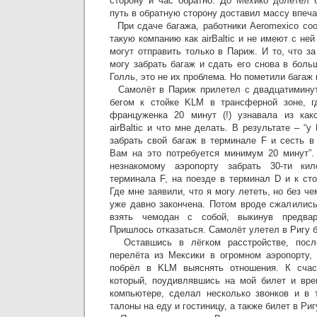
сторону и час обратно. До Мехико долетел 
путь в обратную сторону доставил массу впеча
При сдаче багажа, работники Aeromexico соо
такую компанию как airBaltic и не имеют с не
могут отправить только в Париж. И то, что за
могу забрать багаж и сдать его снова в бол
Голль, это не их проблема. Но пометили багаж 
Самолёт в Париж прилетел с двадцатиминут
бегом к стойке KLM в трансферной зоне, г
француженка 20 минут (!) узнавала из как
airBaltic и что мне делать. В результате – “
забрать свой багаж в терминале F и сесть в
Вам на это потребуется минимум 20 минут”.
незнакомому аэропорту забрать 30-ти ки
терминала F, на поезде в терминал D и к стой
Где мне заявили, что я могу лететь, но без ч
уже давно закончена. Потом вроде сжалились
взять чемодан с собой, выкинув предвар
Пришлось отказаться. Самолёт улетел в Ригу б
Оставшись в лёгком расстройстве, после 
перелёта из Мексики в огромном аэропорту,
побрёл в KLM выяснять отношения. К счас
который, поудивлявшись на мой билет и вре
компьютере, сделал несколько звонков и в 
талоны на еду и гостиницу, а также билет в Ри