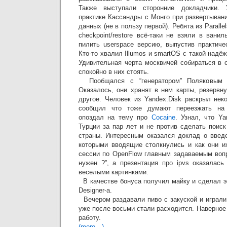
Также выступали сторонние докладчики.
практике Кассандры с Монго при развертыван
данных (не в пользу первой). Ребята из Paralle
checkpoint/restore всё-таки не взяли в ван
пилить userspace версию, выпустив практиче
Кто-то хвалил Illumos и smartOS с такой надё
Удивительная черта москвичей собираться в 
спокойно в них стоять.
Пообщался с “генератором” Поляковы
Оказалось, они хранят в нем карты, резервн
другое. Человек из Yandex.Disk раскрыл нек
сообщил что тоже думают переезжать на el
опоздал на тему про
Cocaine
. Узнал, что Y
Турции за пар лет и не против сделать поис
страны. Интересным оказался доклад о введе
которыми вводящие столкнулись и как они и
сессии по OpenFlow главным задаваемым воп
нужен ?”, а презентация про ipvs оказалась
веселыми картинками.
В качестве бонуса получил майку и сделал э
Designer-а.
Вечером раздавали пиво с закуской и играли
уже после восьми стали расходится. Наверное 
работу.
(more…)