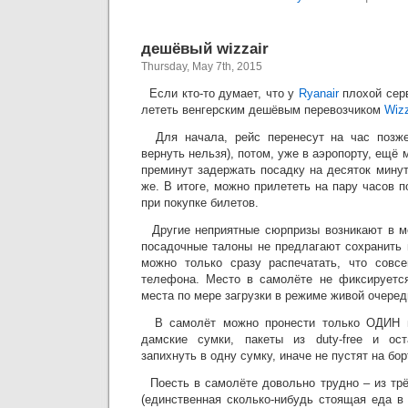
дешёвый wizzair
Thursday, May 7th, 2015
Если кто-то думает, что у
Ryanair
плохой серв
лететь венгерским дешёвым перевозчиком
Wizz
Для начала, рейс перенесут на час позже
вернуть нельзя), потом, уже в аэропорту, ещё м
преминут задержать посадку на десяток мину
же. В итоге, можно прилететь на пару часов п
при покупке билетов.
Другие неприятные сюрпризы возникают в мом
посадочные талоны не предлагают сохранить 
можно только сразу распечатать, что совс
телефона. Место в самолёте не фиксируетс
места по мере загрузки в режиме живой очеред
В самолёт можно пронести только ОДИН п
дамские сумки, пакеты из duty-free и ост
запихнуть в одну сумку, иначе не пустят на бор
Поесть в самолёте довольно трудно – из трё
(единственная сколько-нибудь стоящая еда в