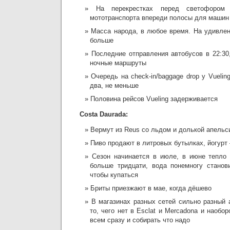
На перекрестках перед светофором
мототранспорта впереди полосы для машин
Масса народа, в любое время. На удивлен
больше
Последние отправления автобусов в 22:30
ночные маршруты
Очередь на check-in/baggage drop у Vuelin
два, не меньше
Половина рейсов Vueling задерживается
Costa Daurada:
Вермут из Reus со льдом и долькой апельс
Пиво продают в литровых бутылках, йогурт
Сезон начинается в июле, в июне тепло 
больше тридцати, вода понемногу станов
чтобы купаться
Бриты приезжают в мае, когда дёшево
В магазинах разных сетей сильно разный а
то, чего нет в Esclat и Mercadona и наобо
всем сразу и собирать что надо