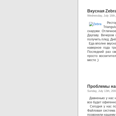
Вкусная Zebr
Wednesday, July 16th,
Рестор
Triangu
снаружи. Отличное
Даугаву. Вечером
получить плед. Днё
Еда вполне вкусная
наверное года тр
Последний раз св
просто восхитител
месте ;)
Проблемы на
Sunday, July 13th, 200
Давненько у нас 
все будет офигенно
Сегодня у нас по
Файловая система 
позвонили нашему 