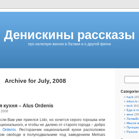
Денискины рассказы
про нелегкую жизню в Латвии и о другой фигне
Archive for July, 2008
Categorie
hack
(45
inbox.lv
 кухня – Alus Ordenis
tech
(94
Еда в г
 2008
кино
(36
Латвийс
ли Вам уже приелся Lido, но хочется серого горошка или
Мысли в
ционального, и чтобы не далеко от старого города – добро
Путеше
s Ordenis
. Ресторанчик национальной кухни расположен
Разное
ом свободе в полуподвальчике под заведением Melnais