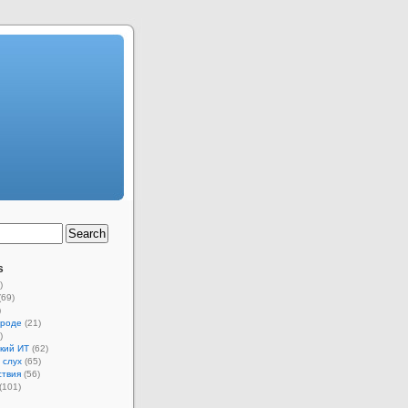
s
)
(69)
)
ороде
(21)
)
кий ИТ
(62)
 слух
(65)
ствия
(56)
(101)