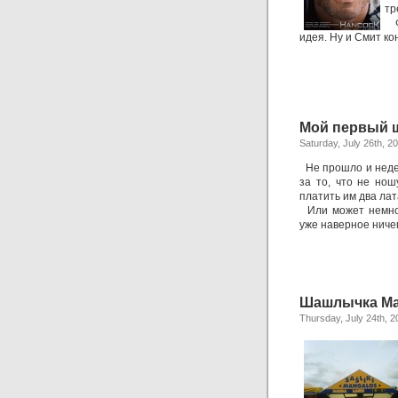
тр
Фи
идея. Ну и Смит ко
Мой первый 
Saturday, July 26th, 2
Не прошло и недел
за то, что не нош
платить им два лат
Или может немного
уже наверное ничег
Шашлычка Ma
Thursday, July 24th, 2