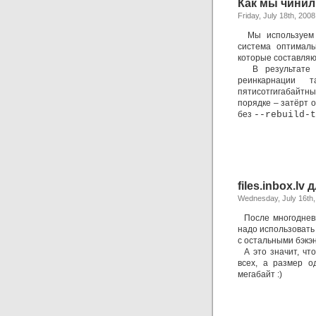
Как мы чинили
Friday, July 18th, 2008
Мы используем R
система оптималь
которые составля
В результат
реинкарнации 
пятисотгигабайтны
порядке – затёрт 
без
--rebuild-t
files.inbox.lv
Wednesday, July 16th,
После многодневн
надо использовать 
с остальными бэкэ
А это значит, что
всех, а размер о
мегабайт :)