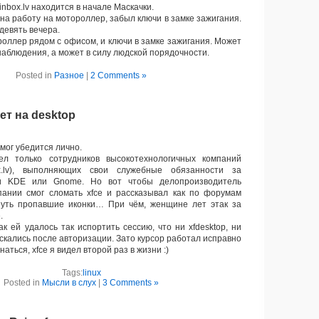
nbox.lv находится в начале Маскачки.
на работу на мотороллер, забыл ключи в замке зажигания.
девять вечера.
роллер рядом с офисом, и ключи в замке зажигания. Может
наблюдения, а может в силу людской порядочности.
Posted in
Разное
|
2 Comments »
ет на desktop
мог убедится лично.
только сотрудников высокотехнологичных компаний
ox.lv), выполняющих свои служебные обязанности за
и KDE или Gnome. Но вот чтобы делопроизводитель
пании смог сломать xfce и рассказывал как по форумам
нуть пропавшие иконки… При чём, женщине лет этак за
.
к ей удалось так испортить сессию, что ни xfdesktop, ни
ускались после авторизации. Зато курсор работал исправно
аться, xfce я видел второй раз в жизни :)
Tags:
linux
Posted in
Мысли в слух
|
3 Comments »