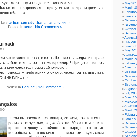
ебуют жертв. Ну и так далее – бла-бла-бла.
May 201
льм мне понравился – присутствуют и зрелищность и
March 2
Februar
нечно обаяшка.
January
Decembe
Tags:
action
,
comedy
,
drama
,
fantasy
,
кино
Novembe
Posted in
кино
|
No Comments »
October
Septemb
August 
July 201
штраф
June 20
008
May 20
April 20
и как поменял права, и вот тебе – менты содрали штраф
March 2
у с собой техпаспорт на мотороллер ! Придётся теперь
Februar
а, иначе через год права заблокируют.
January
Decembe
 подожду – инфляция-то о-го-го, через год за два лата
Novembe
о и не купишь ;)
October
Septemb
Posted in
Разное
|
No Comments »
August 
July 200
June 20
May 20
ngalos
April 20
008
March 2
Februar
Если вы поехали в Межапарк, скажем, покататься на
January
роликах, каруселях, segway’ах по 20 лат в час, или
Decembe
просто отдохнуть поближе к природе, то стоит
Novembe
October
попробовать шашлычок в местном культовом
Septemb