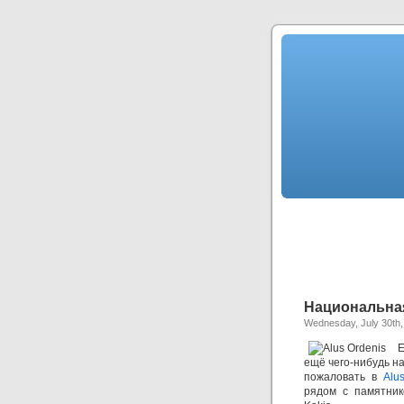
Национальная
Wednesday, July 30th,
Ес
ещё чего-нибудь на
пожаловать в
Alu
рядом с памятник