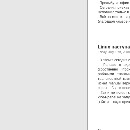
Преамбула: офис i
Сегодня, приехав 
Вспомнил только в 
Всё на месте – и 
благодаря камере 
Linux наступа
Friday, July 18th, 2008
В этом я сегодня с
Раньше я видел 
(собственно inb
рабочими столам
транспортной ком
искал manual вер
сорок… Был в шоке
Так и не понял ка
xfce4-panel не зап
;) Хотя… надо призн