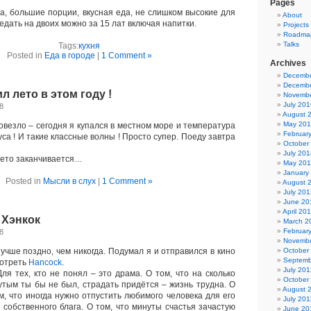
Pages
 большие порции, вкусная еда, не слишком высокие для
About
дать на двоих можно за 15 лат включая напитки.
Projects
Roadma
Talks
Tags:
кухня
Posted in
Еда в городе
|
1 Comment »
Archives
Decembe
Decembe
л лето в этом году !
Novembe
July 201
8
August 
May 20
овезло – сегодня я купался в местном море и температура
Februar
са ! И такие классные волны ! Просто супер. Поеду завтра
October
July 201
 лето заканчивается…
May 20
January
Posted in
Мысли в слух
|
1 Comment »
August 
July 201
June 20
April 20
 Хэнкок
March 2
Februar
8
Novembe
чше поздно, чем никогда. Подумал я и отправился в кино
October
Septemb
отреть
Hancock
.
July 201
я тех, кто не понял – это драма. О том, что на сколько
October
утым ты бы не был, страдать придётся – жизнь трудна. О
August 
м, что иногда нужно отпустить любимого человека для его
July 201
 собственного блага. О том, что минуты счастья зачастую
June 20