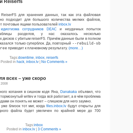
 Reiserfs
eiserFS для хранения данных, так как эта файловая
но подходит для большого количества мелких файлов,
ют почтовые ящики пользователей
inbox.lv
е
идиотизма сотрудников DEAC
и неудачных попыток
таблицы разделов, у нас оказалось несколько
х дисков с убитым reiserFS. Причём данные были в полном
оказался только суперблок. Да, повторный
--rebuild-sb
ree
приводит к плачевному результату.
(more…)
Tags:
downtime
,
inbox
,
reiserfs
Posted in
hack
,
inbox.lv
|
No Comments »
 для всех – уже скоро
 2008
ого копания в сишном кодя Яна,
Danakaka
объявил, что
тормознутый writev и тогда всё работает, а в чём проблема
ндами он понять не может – слишком для него заумно.
 уже близок тот миг, когда
files.inbox.lv
будут открыты для
дного файла будет увеличен по крайней мере до 700
Tags:
inbox
Posted in
inbox.lv
|
3 Comments »