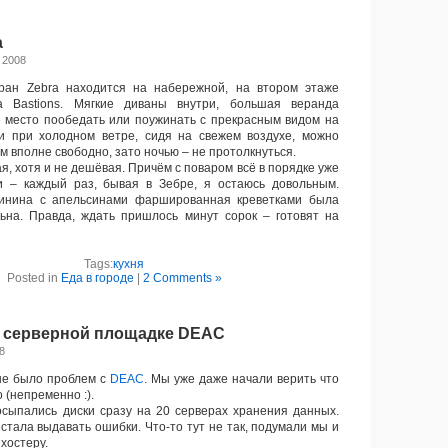
a
 2008
ан Zebra находится на набережной, на втором этаже
la Bastions. Мягкие диваны внутри, большая веранда
 место пообедать или поужинать с прекрасным видом на
 и при холодном ветре, сидя на свежем воздухе, можно
м вполне свободно, зато ночью – не протолкнуться.
, хотя и не дешёвая. Причём с поваром всё в порядке уже
и – каждый раз, бывая в Зебре, я остаюсь довольным.
инина с апельсинами фаршированная креветками была
ьна. Правда, ждать пришлось минут сорок – готовят на
Tags:
кухня
Posted in
Еда в городе
|
2 Comments »
 серверной площадке DEAC
8
не было проблем с
DEAC
. Мы уже даже начали верить что
 (непременно :).
сыпались диски сразу на 20 серверах хранения данных.
стала выдавать ошибки. Что-то тут не так, подумали мы и
хостеру.