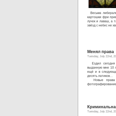
Весьма либеральн
картошки фри прив
лучок и лаваш, а 
звёзд с небес не х
Менял права
Tuesday, July 22nd, 2
Ездил сегодня в
выданную мне 10 л
ещё и в следующи
десять латиков…
Новые права сд
фотографирование 
Криминальная
Tuesday, July 22nd, 2