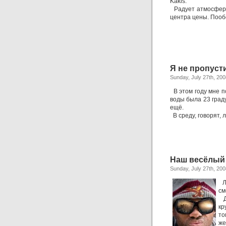
Kakis.
Радует атмосфера,
центра цены. Пообе
Я не пропусти
Sunday, July 27th, 200
В этом году мне п
воды была 23 граду
ещё.
В среду, говорят,
Наш весёлый
Sunday, July 27th, 200
Лу
см
Дл
кр
то
же