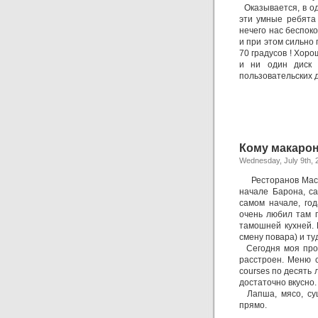
Оказывается, в од
эти умные ребята
нечего нас беспок
и при этом сильно
70 градусов ! Хоро
и ни один диск
пользовательских д
Кому макаро
Wednesday, July 9th, 
Ресторанов Macar
начале Барона, са
самом начале, го
очень любил там п
тамошней кухней. 
смену повара) и ту
Сегодня моя прог
расстроен. Меню с
courses по десять 
достаточно вкусно.
Лапша, мясо, суши
прямо.