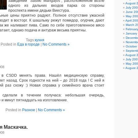
заведении “Šašliki Mangaļos”, расположенном возле
August 
одного из дальних входов парка со стороны
July 200
проспекта имени дядьки Виестура.
June 20
ые цены приятно радуют. Полное отсутствие ужасной
May 20
одит в восторг. К шашлыку режут помидор, огурчик, дают
April 20
так же наливают пива. Само по себе приготовленное мясо
March 2
Februar
ватает, однако подача и антураж весьма приятны.
January
Decembe
Tags:
кухня
Novembe
Posted in
Еда в городе
|
No Comments »
October
Septemb
August 
July 200
May 20
008
August 
 CSDD менять права. Нашёл медицинскую справку,
ет назад. Срок годности на ней – до 2018 года ! С ней я
й раз схожу :) Новая справка у семейного врача стоит
елали в течении получаса: небольшая очередь,
и минут пятнадцать на изготовление.
Posted in
Разное
|
No Comments »
 Маскачка.
008