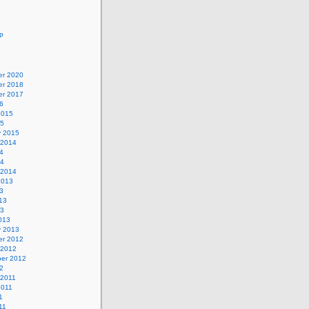
p
r 2020
r 2018
r 2017
6
2015
15
y 2015
 2014
4
14
 2014
2013
3
13
13
013
y 2013
r 2012
 2012
er 2012
2
 2011
2011
1
11