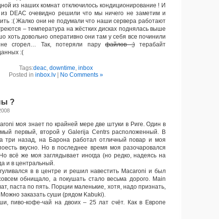
ной из наших комнат отключилось кондиционирование ! И
 из DEAC очевидно решили что мы ничего не заметим и
оить :( Жалко они не подумали что наши сервера работают
 греются – температура на жёстких дисках поднялась выше
шо хоть довольно оперативно они там у себя все починили
 не сгорел… Так, потеряли пару
файлов ;)
терабайт
анных :(
Tags:
deac
,
downtime
,
inbox
Posted in
inbox.lv
|
No Comments »
ны ?
2008
oni моя знает по крайней мере две штуки в Риге. Один в
мый первый, второй у Galerija Centrs расположенный. В
да три назад, на Барона работал отличный повар и моя
оесть вкусно. Но в последнее время моя разочаровался
Но всё же моя заглядывает иногда (но редко, надеясь на
да и в центральный.
уливался в в центре и решил навестить Macaroni и был
овсем обнищало, а покушать стало весьма дорого. Main
лат, паста по пять. Порции маленькие, хотя, надо признать,
 Можно заказать суши (рядом Kabuki).
, пиво-кофе-чай на двоих – 25 лат счёт. Как в Европе