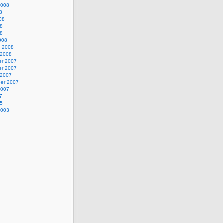
2008
8
08
08
08
008
y 2008
 2008
r 2007
r 2007
 2007
er 2007
2007
7
05
2003