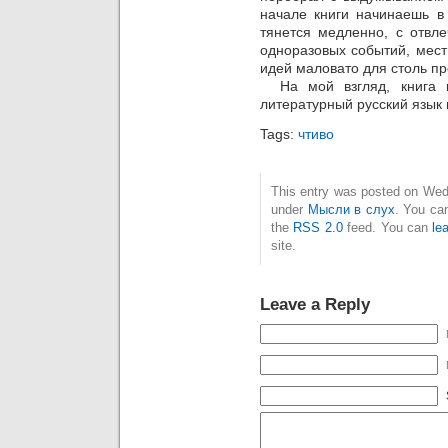
начале книги начинаешь в 
тянется медленно, с отвл
одноразовых событий, мест
идей маловато для столь п
На мой взгляд, книга н
литературный русский язык 
Tags:
чтиво
This entry was posted on Wedn
under
Мысли в слух
. You can
the
RSS 2.0
feed. You can
le
site.
Leave a Reply