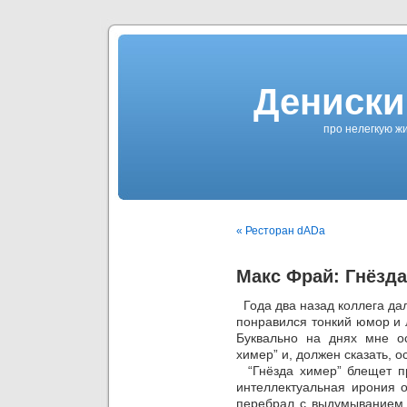
Дениски
про нелегкую жи
« Ресторан dADa
Макс Фрай: Гнёзд
Года два назад коллега да
понравился тонкий юмор и 
Буквально на днях мне о
химер” и, должен сказать, 
“Гнёзда химер” блещет п
интеллектуальная ирония о
перебрал с выдумыванием 