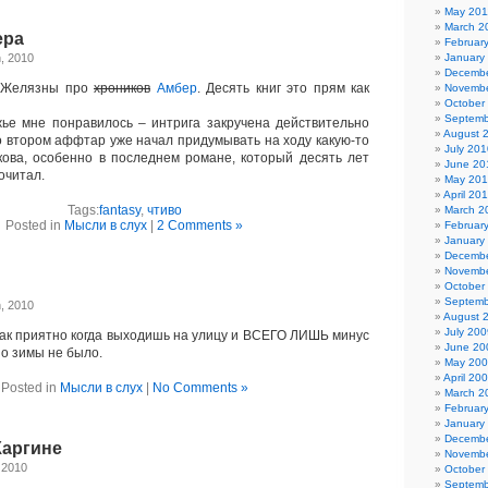
May 201
March 2
ера
Februar
, 2010
January
Decembe
 Желязны про
хроников
Амбер
. Десять книг это прям как
Novembe
October
Septemb
е мне понравилось – интрига закручена действительно
August 
во втором аффтар уже начал придумывать на ходу какую-то
July 201
ова, особенно в последнем романе, который десять лет
June 20
рочитал.
May 20
April 20
Tags:
fantasy
,
чтиво
March 2
Posted in
Мысли в слух
|
2 Comments »
Februar
January
Decembe
Novembe
October
Septemb
, 2010
August 
July 200
ак приятно когда выходишь на улицу и ВСЕГО ЛИШЬ минус
June 20
но зимы не было.
May 20
April 20
Posted in
Мысли в слух
|
No Comments »
March 2
Februar
January
Decembe
Каргине
Novembe
 2010
October
Septemb