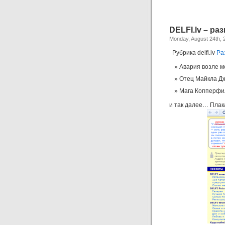
DELFI.lv – ра
Monday, August 24th, 
Рубрика delfi.lv
Ра
Авария возле м
Отец Майкла Дж
Мага Копперфи
и так далее… Плак