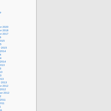
p
r 2020
r 2018
r 2017
6
2015
15
y 2015
 2014
4
14
 2014
2013
3
13
13
013
y 2013
r 2012
 2012
er 2012
2
 2011
2011
1
11