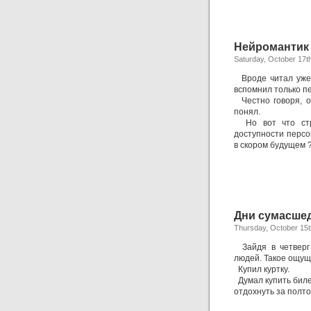
Нейромантик
Saturday, October 17t
Вроде читал уже в
вспомнил только пе
Честно говоря, ос
понял.
Но вот что стра
доступности персо
в скором будущем 
Дни сумасше
Thursday, October 15t
Зайдя в четверг 
людей. Такое ощуще
Купил куртку.
Думал купить билет
отдохнуть за полто