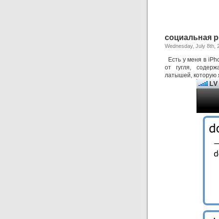
социальная р
Wednesday, July 8th, 
Есть у меня в iPh
от гугля, содер
латышей, которую я