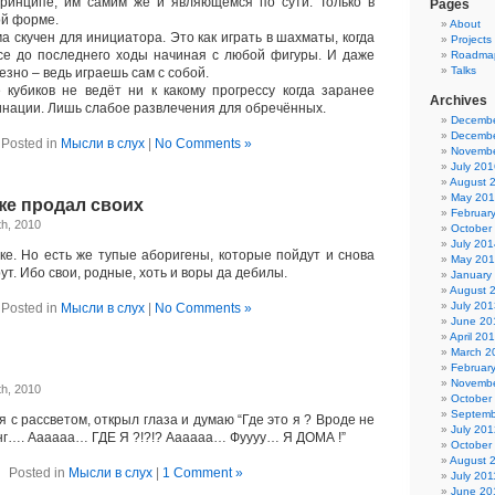
принципе, им самим же и являющемся по сути. Только в
Pages
ой форме.
About
 скучен для инициатора. Это как играть в шахматы, когда
Projects
се до последнего ходы начиная с любой фигуры. И даже
Roadma
Talks
зно – ведь играешь сам с собой.
убиков не ведёт ни к какому прогрессу когда заранее
Archives
инации. Лишь слабое развлечения для обречённых.
Decembe
Decembe
Posted in
Мысли в слух
|
No Comments »
Novembe
July 201
August 
May 20
же продал своих
Februar
h, 2010
October
July 201
ке. Но есть же тупые аборигены, которые пойдут и снова
May 20
ут. Ибо свои, родные, хоть и воры да дебилы.
January
August 
July 201
Posted in
Мысли в слух
|
No Comments »
June 20
April 20
March 2
Februar
Novembe
h, 2010
October
Septemb
с рассветом, открыл глаза и думаю “Где это я ? Вроде не
July 201
нг…. Аааааа… ГДЕ Я ?!?!? Аааааа… Фуууу… Я ДОМА !”
October
August 
Posted in
Мысли в слух
|
1 Comment »
July 201
June 20