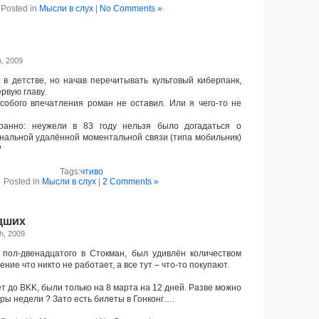
Posted in
Мысли в слух
|
No Comments »
h, 2009
 детстве, но начав перечитывать культовый киберпанк,
рвую главу.
обого впечатления роман не оставил. Или я чего-то не
нно: неужели в 83 году нельзя было догадаться о
нальной удалённой моментальной связи (типа мобильник)
?
Tags:
чтиво
Posted in
Мысли в слух
|
2 Comments »
дших
h, 2009
пол-двенадцатого в Стокман, был удивлён количеством
ние что никто не работает, а все тут – что-то покупают.
 до BKK, были только на 8 марта на 12 дней. Разве можно
ры недели ? Зато есть билеты в Гонконг….