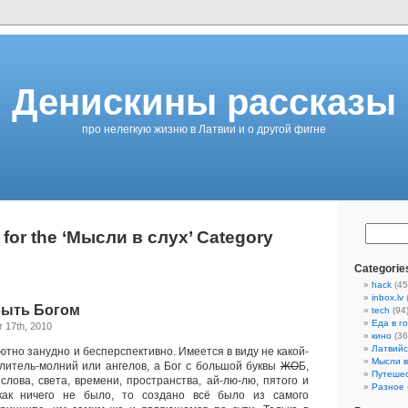
Денискины рассказы
про нелегкую жизню в Латвии и о другой фигне
 for the ‘Мысли в слух’ Category
Categorie
hack
(45
inbox.lv
быть Богом
tech
(94
Еда в г
 17th, 2010
кино
(36
Латвийс
тно занудно и бесперспективно. Имеется в виду не какой-
Мысли в
литель-молний или ангелов, а Бог с большой буквы
ЖО
Б,
Путеше
слова, света, времени, пространства, ай-лю-лю, пятого и
Разное
как ничего не было, то создано всё было из самого