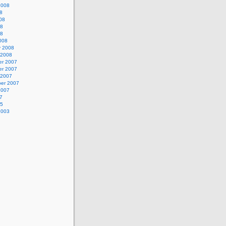
2008
8
08
08
08
008
y 2008
 2008
r 2007
r 2007
 2007
er 2007
2007
7
05
2003