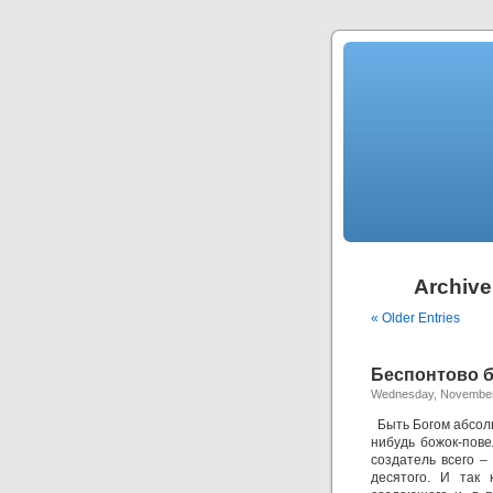
Archive
« Older Entries
Беспонтово 
Wednesday, November
Быть Богом абсолю
нибудь божок-пове
создатель всего – 
десятого. И так 