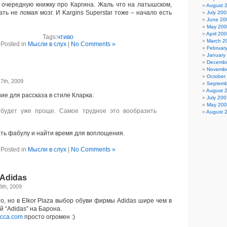
очередную книжку про Каргина. Жаль что на латышском,
August 
ть не ломая мозг. И Kargins Superstar тоже – начало есть
July 200
June 20
May 20
April 20
Tags:
чтиво
March 2
Posted in
Мысли в слух
|
No Comments »
Februar
January
Decembe
Novembe
October
7th, 2009
Septemb
August 
е для рассказа в стиле Кларка:
July 200
May 20
будет уже проще. Самое трудное это вообразить
August 
ь фабулу и найти время для воплощения.
Posted in
Мысли в слух
|
No Comments »
Adidas
8th, 2009
о, но в Elkor Plaza выбор обуви фирмы Adidas шире чем в
й “Adidas” на Барона.
cca.com
просто огромен :)