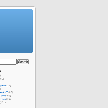
s
)
(69)
)
ороде
(21)
)
кий ИТ
(62)
 слух
(65)
ствия
(56)
(101)