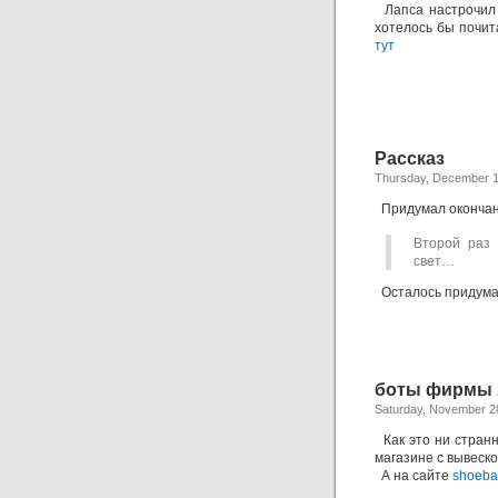
Лапса настрочил 
хотелось бы почита
тут
Рассказ
Thursday, December 1
Придумал окончани
Второй раз 
свет…
Осталось придумат
боты фирмы 
Saturday, November 2
Как это ни странн
магазине с вывеско
А на сайте
shoeba