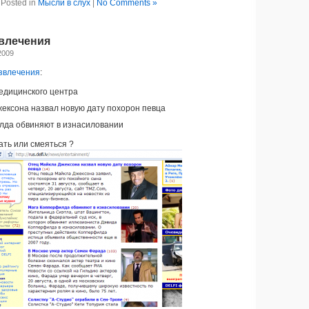
Posted in
Мысли в слух
|
No Comments »
звлечения
2009
звлечения
:
едицинского центра
ексона назвал новую дату похорон певца
лда обвиняют в изнасиловании
ать или смеяться ?