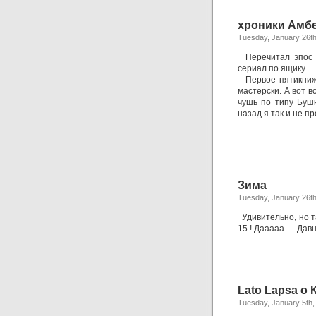
хроники Амб
Tuesday, January 26th
Перечитал эпос
сериал по ящику.
Первое пятикнижь
мастерски. А вот 
чушь по типу Бушк
назад я так и не п
Зима
Tuesday, January 26th
Удивительно, но т
15 ! Дааааа…. Дав
Lato Lapsa о 
Tuesday, January 5th,