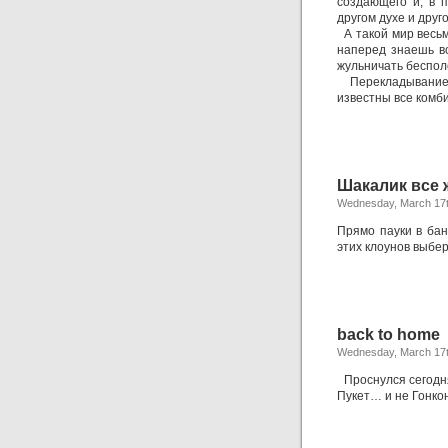
создающего и, в 
другом духе и друг
А такой мир весьма
наперед знаешь в
жульничать бесполе
Перекладывание к
известны все комб
Шакалик все 
Wednesday, March 17t
Прямо пауки в бан
этих клоунов выбер
back to home
Wednesday, March 17t
Проснулся сегодня 
Пукет… и не Гонко