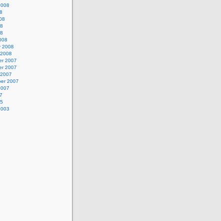
2008
8
08
08
08
008
y 2008
 2008
r 2007
r 2007
 2007
er 2007
2007
7
05
2003