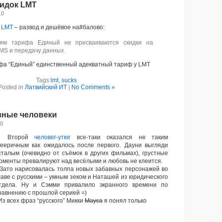
идок LMT
10
 LMT
– развод и дешёвое на#балово:
лям тарифа Единый не присваиваются скидки на
MS и передачу данных.
фа “Единый” единственный адекватный тариф у LMT
Tags:
lmt
,
sucks
Posted in
Латвийский ИТ
|
No Comments »
зные человеки
10
Второй
человег-утюг
все-таки оказался не таким
ееричным как ожидалось после первого. Дауни выгляди
сталым (очевидно от съёмок в других фильмах), грустные
оменты превалируют над весёлыми и любовь не клеится.
ато нарисовалась толпа новых забавных персонажей во
лаве с русскими – умным зеком и Наташей из юридического
тдела. Ну и Сэмми привалило экранного времени по
равнению с прошлой серией =)
з всех фраз “русского” Микки
Мауса
я понял только