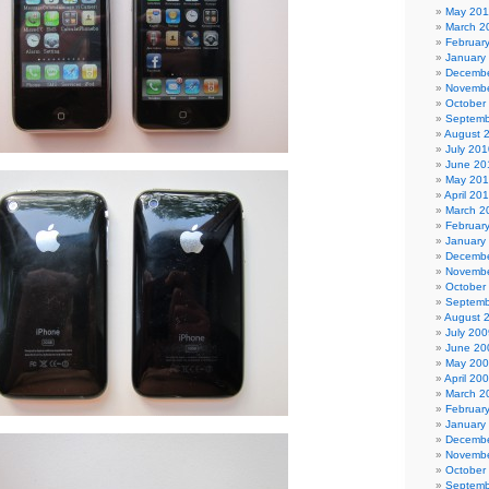
May 201
March 2
Februar
January
Decembe
Novembe
October
Septemb
August 
July 201
June 20
May 20
April 20
March 2
Februar
January
Decembe
Novembe
October
Septemb
August 
July 200
June 20
May 20
April 20
March 2
Februar
January
Decembe
Novembe
October
Septemb