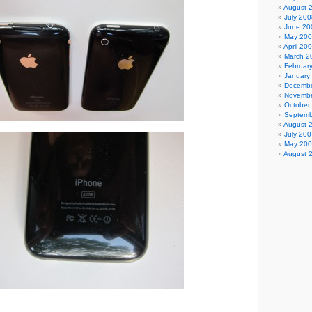
August 
July 200
June 20
May 20
April 20
March 2
Februar
January
Decembe
Novembe
October
Septemb
August 
July 200
May 20
August 