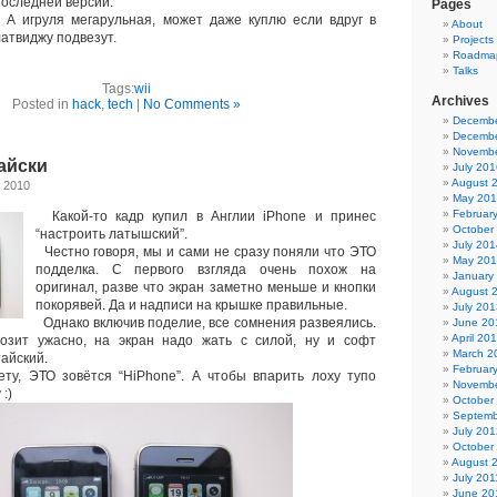
последней версии.
Pages
А игруля мегарульная, может даже куплю если вдруг в
About
латвиджу подвезут.
Projects
Roadma
Talks
Tags:
wii
Archives
Posted in
hack
,
tech
|
No Comments »
Decembe
Decembe
Novembe
тайски
July 201
August 
 2010
May 20
Februar
Какой-то кадр купил в Англии iPhone и принес
October
“настроить латышский”.
July 201
Честно говоря, мы и сами не сразу поняли что ЭТО
May 20
подделка. С первого взгляда очень похож на
January
оригинал, разве что экран заметно меньше и кнопки
August 
покорявей. Да и надписи на крышке правильные.
July 201
Однако включив поделие, все сомнения развеялись.
June 20
April 20
мозит ужасно, на экран надо жать с силой, ну и софт
March 2
айский.
Februar
у, ЭТО зовётся “HiPhone”. А чтобы впарить лоху тупо
Novembe
:)
October
Septemb
July 201
October
August 
July 201
June 20