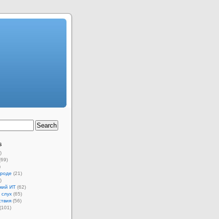
s
)
(69)
)
ороде
(21)
)
кий ИТ
(62)
 слух
(65)
ствия
(56)
(101)