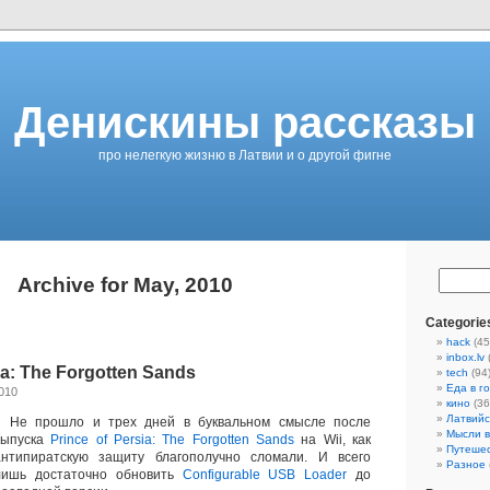
Денискины рассказы
про нелегкую жизню в Латвии и о другой фигне
Archive for May, 2010
Categorie
hack
(45
inbox.lv
ia: The Forgotten Sands
tech
(94
Еда в г
2010
кино
(36
Латвийс
Не прошло и трех дней в буквальном смысле после
Мысли в
выпуска
Prince of Persia: The Forgotten Sands
на Wii, как
Путеше
антипиратскую защиту благополучно сломали. И всего
Разное
лишь достаточно обновить
Configurable USB Loader
до