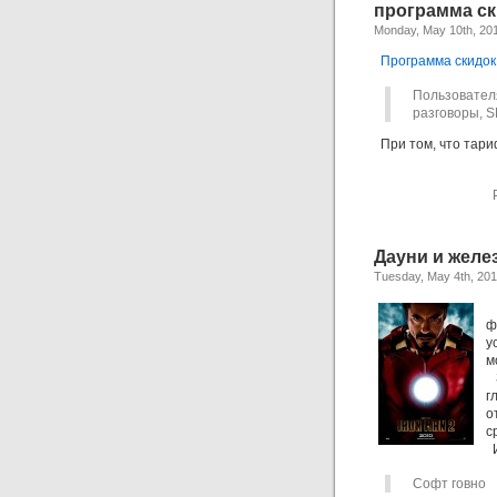
программа ск
Monday, May 10th, 20
Программа скидок
Пользовате
разговоры, S
При том, что тари
Дауни и желе
Tuesday, May 4th, 20
ф
у
м
З
г
о
с
И
Софт говно