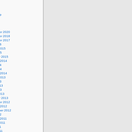
p
r 2020
r 2018
r 2017
6
2015
15
y 2015
 2014
4
14
 2014
2013
3
13
13
013
y 2013
r 2012
 2012
er 2012
2
 2011
2011
1
11