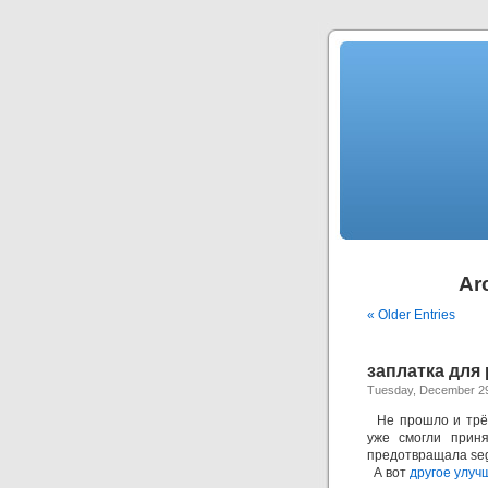
Arc
« Older Entries
заплатка для 
Tuesday, December 29
Не прошло и трёх 
уже смогли при
предотвращала segf
А вот
другое улуч