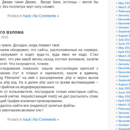
 Джава такая Джава… Вроде банк, эстонцы – могли бы
May 201
т, без поллитра черт ногу сломит.
March 2
Februar
January
Posted in
hack
|
No Comments »
Decembe
Novembe
October
го взлома
Septemb
August 
, 2015
July 201
June 20
чужое. Досадно, когда ломают твоё.
May 20
нием обнаружил, что сайты, расположенные на сервере,
April 20
 загружают и ходят куда-то, куда явно не надо. Стал
March 2
жил, что уже какой месяц назад хостинг взломали, залили
Februar
отят. Что получается, точнее.
January
едование показало: нашли инсталляцию opencart с
Decembe
Novembe
анию (тут я плакал и зарекался), зашли в админку,
October
og Filename” на имя с расширением .php и через вызов
Septemb
а php код. Ну и далее php шел со всеми вытекающими –
August 
ry файлов на модифицированные.
July 200
 от пользователя, пострадали только некоторые сайты,
June 20
ной учётки. Неработающий mail() не дал рассылать спам,
May 20
щий трафик исключил проксирование.
April 20
March 2
далось найти все (надеюсь!) залитые файлы.
Februar
 умолчанию великое зло !
January
Decembe
Posted in
hack
|
No Comments »
Novembe
October
Septemb