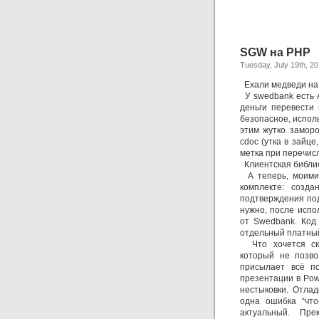
SGW на PHP
Tuesday, July 19th, 2
Ехали медведи на
У swedbank есть A
деньги перевести
безопасное, исполь
этим жутко заморо
cdoc (утка в зайце
метка при перечис
Клиентская библиот
А теперь, моими
комплекте: созд
подтверждения под
нужно, после испо
от Swedbank. Код 
отдельный платный
Что хочется сказ
который не позво
присылает всё п
презентации в Pow
нестыковки. Отла
одна ошибка “что
актуальный. Пр