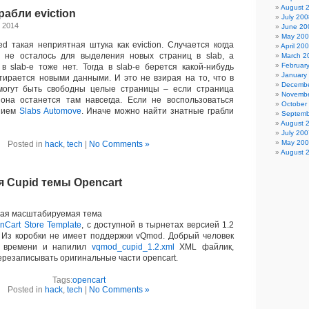
August 
абли eviction
July 200
, 2014
June 20
May 20
такая неприятная штука как eviction. Случается когда
April 20
 не осталось для выделения новых страниц в slab, а
March 2
Februar
в slab-e тоже нет. Тогда в slab-e берется какой-нибудь
January
тирается новыми данными. И это не взирая на то, что в
Decembe
 могут быть свободны целые страницы – если страница
Novembe
 она останется там навсегда. Если не воспользоваться
October
нием
Slabs Automove
. Иначе можно найти знатные грабли
Septemb
August 
July 200
May 20
Posted in
hack
,
tech
|
No Comments »
August 
я Cupid темы Opencart
хая масштабируемая тема
nCart Store Template
, с доступной в тырнетах версией 1.2
5. Из коробки не имеет поддержки vQmod. Добрый человек
а времени и напилил
vqmod_cupid_1.2.xml
XML файлик,
резаписывать оригинальные части opencart.
Tags:
opencart
Posted in
hack
,
tech
|
No Comments »