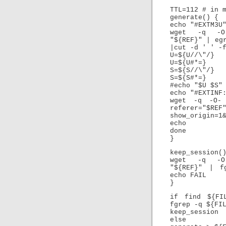
TTL=112 # in 
generate() {
echo "#EXTM3U
wget -q -O- 
"${REF}" | eg
|cut -d ' ' -
U=${U//\"/}
U=${U#*=}
S=${S//\"/}
S=${S#*=}
#echo "$U $S"
echo "#EXTINF
wget -q -O- 
referer="$
show_origin=1
echo
done
}
keep_session(
wget -q -O- 
"${REF}" | f
echo FAIL
}
if find ${FI
fgrep -q ${FI
keep_session
else