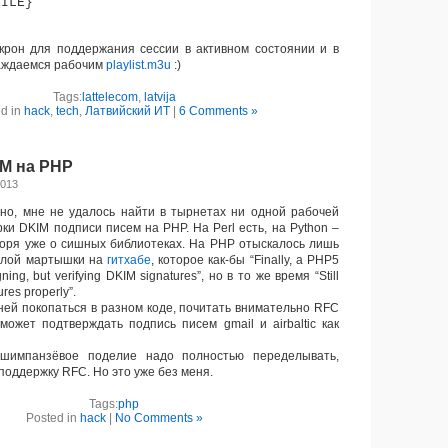
FILE}
рон для поддержания сессии в активном состоянии и в
аждаемся рабочим
playlist.m3u
:)
Tags:
lattelecom
,
latvija
d in
hack
,
tech
,
Латвийский ИТ
|
6 Comments »
M на PHP
2013
но, мне не удалось найти в тырнетах ни одной рабочей
ки DKIM подписи писем на PHP. На Perl есть, на Python –
воря уже о сишных библиотеках. На PHP отыскалось лишь
 злой мартышки на
гитхабе
, которое как-бы “Finally, a PHP5
igning, but verifying DKIM signatures”, но в то же время “Still
ures properly”.
й покопаться в разном коде, почитать внимательно RFC
ожет подтверждать подпись писем gmail и airbaltic как
мпанзёвое поделие надо полностью переделывать,
поддержку RFC. Но это уже без меня.
Tags:
php
Posted in
hack
|
No Comments »