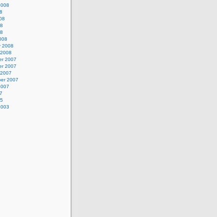
2008
8
08
08
08
008
y 2008
 2008
r 2007
r 2007
 2007
er 2007
2007
7
05
2003