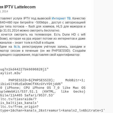
ля IPTV Lattelecom
d, 2014
тавляет услуги IPTV под вывеской
Интернет ТВ
. Качество
640×480 при битрейте ~500kbps , доступ с авторизацией
три типа потоков – flash для хомяков, HLS для мажоров и
 До 31.01.2014 можно смотреть бесплатно.
очется смотреть на телевизоре. Есть Dune HD с wifi
Вове), которая на ура играет потоки из интернетов и даже
каналов – знает толк в m3u8 в общем.
Идем на
ltc.tv
, регистрируем учётную запись, заходим и
катор сессии в печеньке (он же PHPSESSID). Создаём
дующего содержания, подставляя свой идентификатор:
aug7n1kd44227bk6696828j1"
laylist.m3u'
e: PHPSESSID=${PHPSESSID}; MobBitr=1;
XibixGlYd6zEaOUmCfXKcGYvYDtjdd6"
.0 (iPhone; CPU iPhone OS 7_0 like Mac OS
pleWebKit/537.51.1 (KHTML, like Gecko)
obile/11A465 Safari/9537.53'
.ltc.tv/tiesraide/?
ais_baltijas_kanals'
.ltc.tv/free_origin?
&type=1&chan=kanals_2&streamurl=kanals2_lv&bitrate=1'