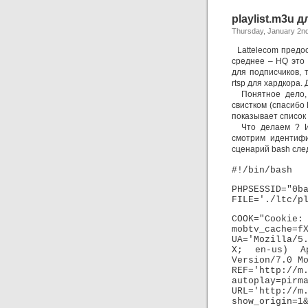
playlist.m3u д
Thursday, January 2n
Lattelecom предос
среднее – HQ это 
для подписчиков, 
rtsp для хардкора.
Понятное дело, х
свистком (спасибо 
показывает список 
Что делаем ? 
смотрим идентифи
сценарий bash сле
#!/bin/bash
PHPSESSID="0b
FILE='./ltc/p
COOK="Cooki
mobtv_cache=f
UA='Mozilla/5
X; en-us) Ap
Version/7.0 M
REF='http://m
autoplay=pirm
URL='http://m
show_origin=1