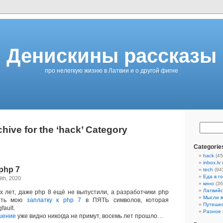
Денискины рассказы
про нелегкую жизню в Латвии и о другой фигне
hive for the ‘hack’ Category
Categorie
hack
(45
inbox.lv
php 7
tech
(94
Еда в г
th, 2020
кино
(36
Латвийс
лет, даже php 8 ещё не выпустили, а разработчики php
Мысли в
нять мою
заплатку к php 7
в ПЯТЬ символов, которая
Путеше
ault.
Разное
шение
уже видно никогда не примут, восемь лет прошло…