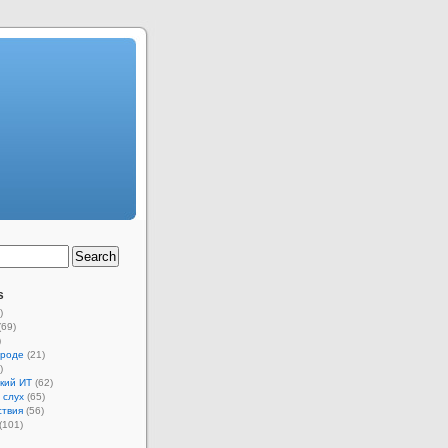
s
)
(69)
)
ороде
(21)
)
кий ИТ
(62)
 слух
(65)
ствия
(56)
(101)