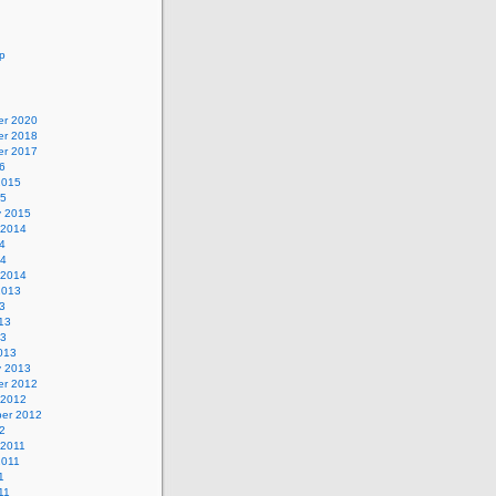
p
r 2020
r 2018
r 2017
6
2015
15
y 2015
 2014
4
14
 2014
2013
3
13
13
013
y 2013
r 2012
 2012
er 2012
2
 2011
2011
1
11