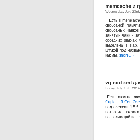
memcache и гр
Wednesday, July 23rd
Есть в memcached 
свободной памяти
свободных чанков 
занятый чанк и за
соседних slab-ах
выделена в slab,
штукой под назва
как мы.
(more…)
vqmod xml дл
Friday, July 18th, 2014
Есть такая непло
Cupid – R.Gen Ope
под opencart 1.5.
потратил полчас
позволяющий не пе