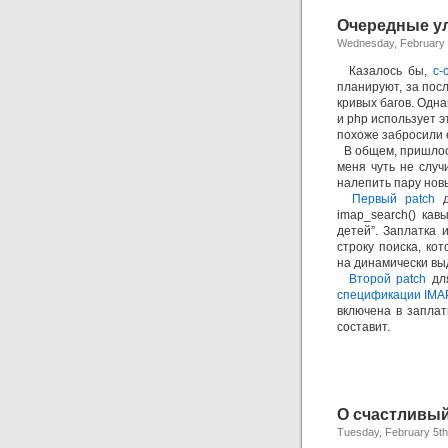
Очередные ул
Wednesday, February 
Казалось бы,
с-c
планируют, за пос
кривых багов. Одна
и php использует э
похоже забросили е
В общем, пришлос
меня чуть не случ
налепить пару нов
Первый patch
д
imap_search() кавы
детей”. Заплатка 
строку поиска, ко
на динамически в
Второй patch
для
спецификации IMA
включена в заплат
составит.
О счастливый
Tuesday, February 5th