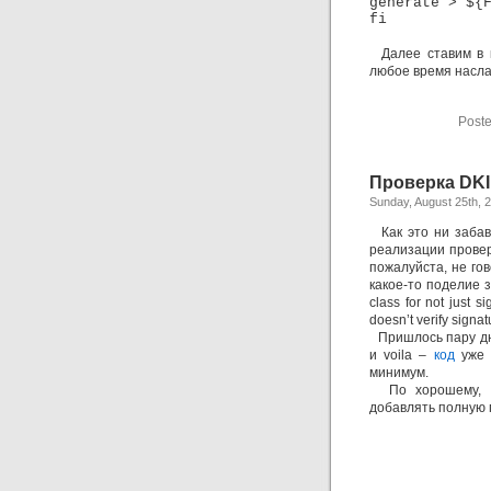
generate > ${
fi
Далее ставим в к
любое время насл
Poste
Проверка DKI
Sunday, August 25th, 
Как это ни забав
реализации провер
пожалуйста, не го
какое-то поделие
class for not just s
doesn’t verify signat
Пришлось пару дне
и voila –
код
уже м
минимум.
По хорошему, ши
добавлять полную 