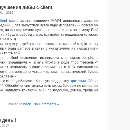
учшения либы c-client
6th, 2013
lient
давно мёртв, поддержу IMAP4 допиливать даже не
леднии 6 лет выпустили всего пару исправлений совсем уж
ко, до сих пор ничего лучшего не появилось на замену. Ещё
ту либу для работы с imap (разработку поддержки которого
щё в 5.0).
ь по долгу службы
снова
поковырять сишный код (отчего у
ился brain damage в связи с указателями на указатели) и
ых костылей.
ля c-client позволяет использовать в поиске из php в
чки (экранируя) – искать что-то в роде “про \”весёлых\”
имеет недоделку в виде ограничения в 1024 символов на
торую элементарно устранить заменив статический буфер
ыделяемый.
 c-client добавляет базовую поддержку
критерия OR из
P4
. Обработка синтаксиса круглых скобок, тем не менее, не
ку. Запилить критерий NOT по подобию, думаю, труда не
Posted in
hack
|
No Comments »
 день !
, 2013