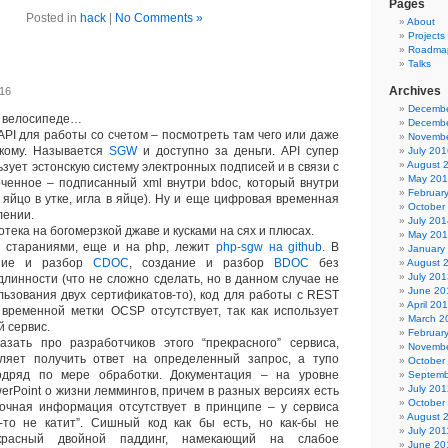
Pages
Posted in
hack
|
No Comments »
About
Projects
Roadma
Talks
Archives
016
Decembe
 велосипеде…
Decembe
PI для работы со счетом – посмотреть там чего или даже
Novembe
 кому. Называется
SGW
и доступно за деньги. API супер
July 201
August 
зует эстонскую систему электронных подписей и в связи с
May 20
ченное – подписанный xml внутри bdoc, который внутри
Februar
, яйцо в утке, игла в яйце). Ну и еще цифровая временная
October
лении.
July 201
ека на богомерзкой джаве и кусками на сях и плюсах.
May 20
 стараниями, еще и на php, лежит
php-sgw на github
. В
January
ание и разбор
CDOC
, создание и разбор
BDOC
без
August 
July 201
линности (что не сложно сделать, но в данном случае не
June 20
льзования двух сертификатов-то), код для работы с REST
April 20
временной метки OCSP отсутствует, так как использует
March 2
 сервис.
Februar
ать про разработчиков этого “прекрасного” сервиса,
Novembe
ляет получить ответ на определенный запрос, а тупо
October
одряд по мере обработки. Документация – на уровне
Septemb
July 201
erPoint о жизни леммингов, причем в разных версиях есть
October
дочная информация отсутствует в принципе – у сервиса
August 
-то не катит”. Сишный код как бы есть, но как-бы не
July 201
екрасный двойной паддинг, намекающий на слабое
June 20