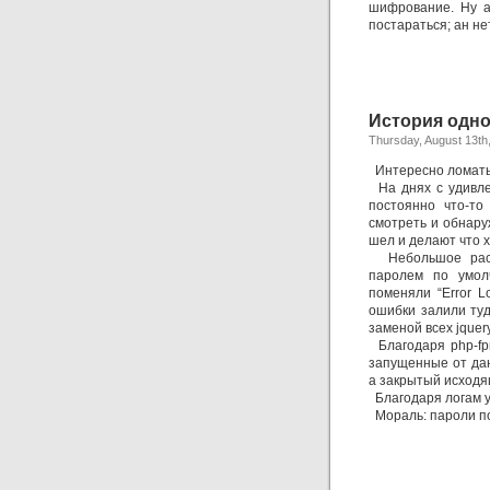
шифрование. Ну а
постараться; ан не
История одно
Thursday, August 13th
Интересно ломать 
На днях с удивле
постоянно что-то
смотреть и обнару
шел и делают что х
Небольшое рассл
паролем по умолч
поменяли “Error L
ошибки залили туд
заменой всех jque
Благодаря php-fpm
запущенные от дан
а закрытый исходя
Благодаря логам у
Мораль: пароли по