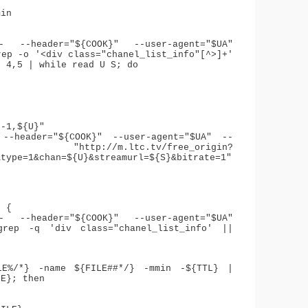
min
"
--header="${COOK}" --user-agent="$UA"
rep -o '<div class="chanel_list_info"[^>]+'
f 4,5 | while read U S; do
:-1,${U}"
--header="${COOK}" --user-agent="$UA" --
REF" "http://m.ltc.tv/free_origin?
&type=1&chan=${U}&streamurl=${S}&bitrate=1"
) {
--header="${COOK}" --user-agent="$UA"
grep -q 'div class="chanel_list_info' ||
LE%/*} -name ${FILE##*/} -mmin -${TTL} |
LE}; then