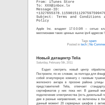
From: iTunes Store
To: XXX@inbox.lv
Message-ID:
<1327655378.11590151129759759947
Subject: Terms and Conditions 
Policy
Apple Inc. владеет 17.0.0.0/8 – сетью к
миллионами таких ценных нынче ipv4 адресов !
Tags:
spam
Posted in
tech
|
No Commen
Новый датацентр Telia
Saturday, February 5th, 2011
Ездил смотреть новый центр обработ
Построили, по их словам, за полгода для drau
собой огнеупорную комнату с газовым тушен
железного ангара в прозоне района улицы
представителей Telia, отвечает стандар
сертификатов у них пока нет. В данный мо
подключение электричества (есть дизельный ге
две в разные направления, но включены в бэк
данный момент 20 серверных шкафов с акти