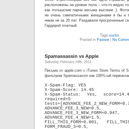
расположены на уровне пола – что-то видно то
как лотышские парни весьма высокие ;). Фот
не очень симпатичными женщинами я бы и б
никак не за 20 лат. Раздавали просроченные см
Гардероб платный.
Tags:
sucks
Posted in
Разное
|
No Comme
Spamassassin vs Apple
Saturday, February 19th, 2011
Письма от apple.com с iTunes Store Terms of 
фильтром Spamassassin как 100%-ый первокла
X-Spam-Flag: YES
X-Spam-Score: 14.45
X-Spam-Status: Yes, score=14.
required=5
tests=[ADVANCE_FEE_2_NEW_FORM=0.
ADVANCE_FEE_3_NEW=0.5,
ADVANCE_FEE_3_NEW_FORM=0.947,
ADVANCE_FEE_4_NEW=1.5,
FILL_THIS_FORM=0.001, FILL_THIS
FORM_FRAUD_3=0.5,