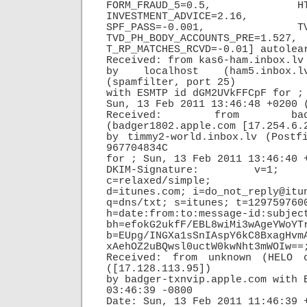
FORM_FRAUD_5=0.5, HTML_M
INVESTMENT_ADVICE=2.16,
SPF_PASS=-0.001, TVD_AP
TVD_PH_BODY_ACCOUNTS_PRE=1.527,
T_RP_MATCHES_RCVD=-0.01] autolea
Received: from kas6-ham.inbox.lv
by localhost (ham5.inbox.l
(spamfilter, port 25)
with ESMTP id dGM2UVkFFCpF for
;
Sun, 13 Feb 2011 13:46:48 +0200 
Received: from badger1
(badger1802.apple.com [17.254.6.
by timmy2-world.inbox.lv (Postf
967704834C
for
; Sun, 13 Feb 2011 13:46:40 
DKIM-Signature: v=1; a
c=relaxed/simple;
d=itunes.com; i=do_not_reply@itu
q=dns/txt; s=itunes; t=129759760
h=date:from:to:message-id:subjec
bh=efokG2ukfF/EBL8wiMi3wAgeYWoYT
b=EUpg/INGXa1sSnIAspY6kC8BxagHvm
xAehOZ2uBQwsl0uctW0kwNht3mWOIw==
Received: from unknown (HELO c
([17.128.113.95])
by badger-txnvip.apple.com with 
03:46:39 -0800
Date: Sun, 13 Feb 2011 11:46:39 