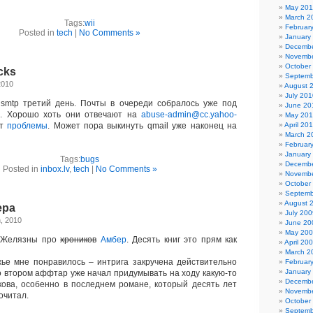
May 201
March 2
Tags:
wii
Februar
Posted in
tech
|
No Comments »
January
Decembe
Novembe
October
cks
Septemb
2010
August 
July 201
mtp третий день. Почты в очереди собралось уже под
June 20
й. Хорошо хоть они отвечают на
abuse-admin@cc.yahoo-
May 20
ют
проблемы
. Может пора выкинуть qmail уже наконец на
April 20
March 2
Februar
January
Tags:
bugs
Decembe
Posted in
inbox.lv
,
tech
|
No Comments »
Novembe
October
Septemb
August 
ера
July 200
, 2010
June 20
May 20
 Желязны про
хроников
Амбер
. Десять книг это прям как
April 20
March 2
е мне понравилось – интрига закручена действительно
Februar
January
во втором аффтар уже начал придумывать на ходу какую-то
Decembe
ова, особенно в последнем романе, который десять лет
Novembe
рочитал.
October
Septemb