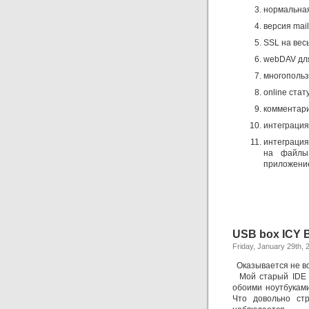
нормальная
версия mail
SSL на весь
webDAV для 
многопольз
online стату
комментарии
интеграция к
интеграция 
на файлы 
приложение 
USB box ICY 
Friday, January 29th, 
Оказывается не вс
Мой старый IDE д
обоими ноутбуками
Что довольно стр