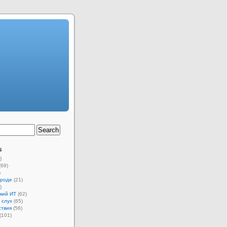
s
)
(69)
)
ороде
(21)
)
кий ИТ
(62)
 слух
(65)
ствия
(56)
(101)