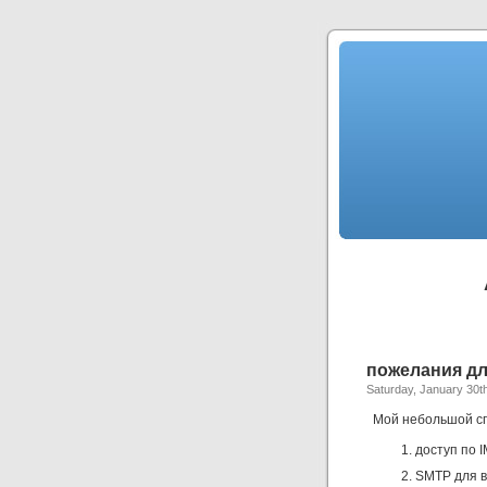
пожелания для
Saturday, January 30t
Мой небольшой спи
доступ по 
SMTP для в