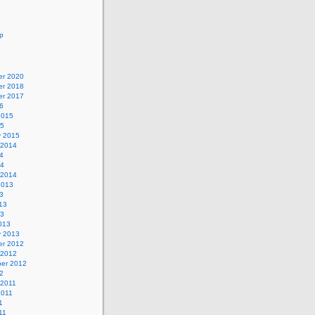
p
r 2020
r 2018
r 2017
6
2015
15
y 2015
 2014
4
14
 2014
2013
3
13
13
013
y 2013
r 2012
 2012
er 2012
2
 2011
2011
1
11