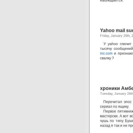
наблюдается.
Yahoo mail su
Friday, January 29th, 
У yahoo глючит s
тысячу сообщени
inc.com
и призна
свалку ?
хроники Амб
Tuesday, January 26th
Перечитал эпос
сериал по ящику.
Первое пятикнижь
мастерски. А вот 
чушь по типу Бушк
назад я так и не п