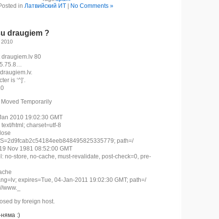
Posted in
Латвийский ИТ
|
No Comments »
su draugiem ?
, 2010
t draugiem.lv 80
75.75.8…
draugiem.lv.
er is ‘^]’.
.0
 Moved Temporarily
 Jan 2010 19:02:30 GMT
text/html; charset=utf-8
lose
 DS=2d9fcab2c54184eeb848495825335779; path=/
, 19 Nov 1981 08:52:00 GMT
: no-store, no-cache, must-revalidate, post-check=0, pre-
ache
ang=lv; expires=Tue, 04-Jan-2011 19:02:30 GMT; path=/
://www._
osed by foreign host.
няма :)