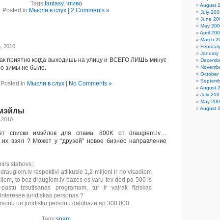
Tags:
fantasy
,
чтиво
August 
Posted in
Мысли в слух
|
2 Comments »
July 200
June 20
May 20
April 20
March 2
, 2010
Februar
January
ак приятно когда выходишь на улицу и ВСЕГО ЛИШЬ минус
Decembe
но зимы не было.
Novembe
October
Septemb
Posted in
Мысли в слух
|
No Comments »
August 
July 200
May 20
August 
 мэйлы
, 2010
 списки имэйлов для спама. 800K от draugiem.lv…
 их взял ? Может у “друзей” новое бизнес направление
mirs stahovs:
draugiem.lv respektivi atlikusie 1,2 miljoni ir no visadiem
kliem, to bez draugiem.lv bazes es varu tev dod pa 500 ls
pastu izsutisanas programam. tur ir vairak fiziskas
interesee juridiskas personas ?
rsonu un juridisku personu datubaze ap 300 000.
Tags:
spam