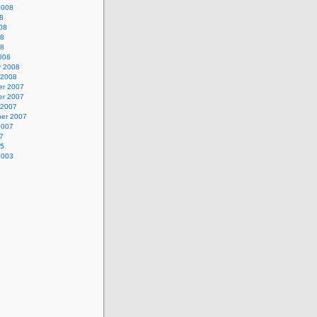
2008
8
08
08
08
008
y 2008
 2008
r 2007
r 2007
 2007
er 2007
2007
7
05
2003