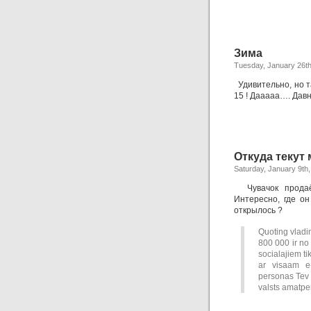
Зима
Tuesday, January 26th
Удивительно, но т
15 ! Дааааа…. Дав
Откуда текут
Saturday, January 9th
Чувачок продаёт
Интересно, где он
открылось ?
Quoting vladi
800 000 ir no 
socialajiem ti
ar visaam e-
personas Tev 
valsts amatpe