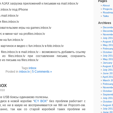
Pages
 AJAX загрузка приложений к письмам на mail.inbox.lv
About
Projects
.inbox.lv под iPhone
Roadma
 mail.inbox.lv
Talks
files.inbox.lv
Archives
овательские игры на games.inbox.lv
Decembe
Decembe
с и мини-чат на profiles.inbox.lv
Novembe
July 201
 на fun.inbox.lv
August 
May 20
артинок и видео с fun.inbox.lv в foto.inbox.lv
Februar
files.inbox.lv в mail.inbox.lv – возможность добавить ссылку
October
из files.inbox.lv при составлении письма; сохранить
July 201
May 20
из письма на files.inbox.lv
January
August 
Tags:
inbox
July 201
Posted in
inbox.lv
|
5 Comments »
June 20
April 20
March 2
Februar
BOX
Novembe
2010
October
Septemb
е USB боксы одинаково полезны.
July 201
иск в новой коробке “
ICY BOX
” без проблем работает с
October
, но ни в какую не воспринимается ни Wii ни Popcorn-ом.
August 
July 201
анно, так как со старой коробкой таких проблем не
June 20