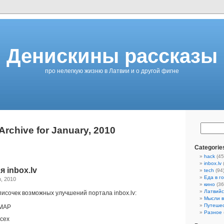
Денискины рассказы
про нелегкую жизню в Латвии и о другой фигне
Archive for January, 2010
Categorie
hack
(45
inbox.lv
 inbox.lv
tech
(94
Еда в г
h, 2010
кино
(36
Латвийс
сочек возможных улучшений портала inbox.lv:
Мысли в
Путеше
IMAP
Разное
сех