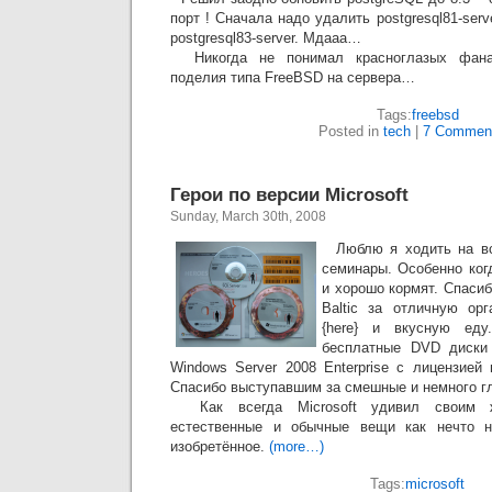
порт ! Сначала надо удалить postgresql81-serv
postgresql83-server. Мдааа…
Никогда не понимал красноглазых фанат
поделия типа FreeBSD на сервера…
Tags:
freebsd
Posted in
tech
|
7 Commen
Герои по версии Microsoft
Sunday, March 30th, 2008
Люблю я ходить на вс
семинары. Особенно ког
и хорошо кормят. Спаси
Baltic за отличную ор
{here} и вкусную еду
бесплатные DVD диски 
Windows Server 2008 Enterprise с лицензией 
Спасибо выступавшим за смешные и немного г
Как всегда Microsoft удивил своим ж
естественные и обычные вещи как нечто н
изобретённое.
(more…)
Tags:
microsoft