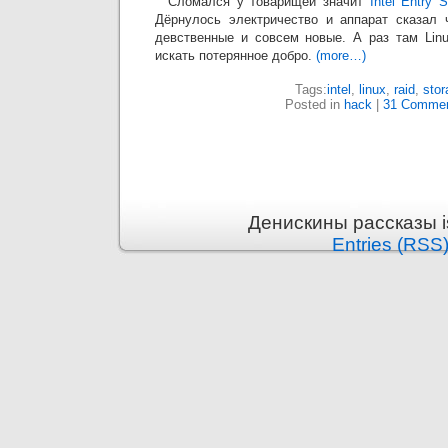
Сломался у товарищей значит
Intel Entry
Дёрнулось электричество и аппарат сказал 
девственные и совсем новые. А раз там Linu
искать потерянное добро.
(more…)
Tags:
intel
,
linux
,
raid
,
stor
Posted in
hack
|
31 Commen
Денискины рассказы i
Entries (RSS