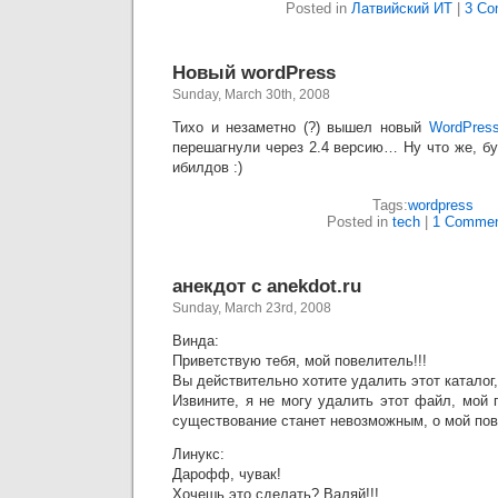
Posted in
Латвийский ИТ
|
3 Co
Новый wordPress
Sunday, March 30th, 2008
Тихо и незаметно (?) вышел новый
WordPress
перешагнули через 2.4 версию… Ну что же, б
ибилдов :)
Tags:
wordpress
Posted in
tech
|
1 Commen
анекдот с anekdot.ru
Sunday, March 23rd, 2008
Винда:
Приветствую тебя, мой повелитель!!!
Вы действительно хотите удалить этот каталог,
Извините, я не могу удалить этот файл, мой 
существование станет невозможным, о мой пов
Линукс:
Дарофф, чувак!
Хочешь это сделать? Валяй!!!