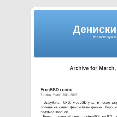
Дениски
про нелегкую жи
Archive for March,
FreeBSD говно
Sunday, March 30th, 2008
Вырубился UPS, FreeBSD упал и после загру
больше не нашёл файлы базы данных. Хорошо 
подумал заранее.
Решил заодно обновить postgreSQL до 8.3 – 