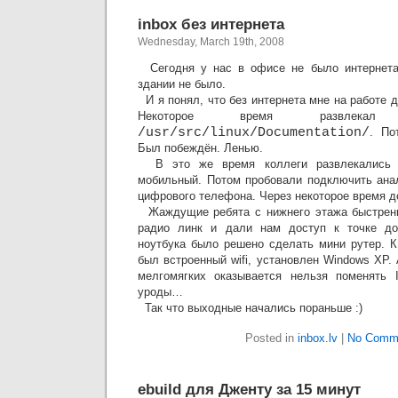
inbox без интернета
Wednesday, March 19th, 2008
Сегодня у нас в офисе не было интернета
здании не было.
И я понял, что без интернета мне на работе д
Некоторое время развлека
/usr/src/linux/Documentation/
. По
Был побеждён. Ленью.
В это же время коллеги развлекались с
мобильный. Потом пробовали подключить ана
цифрового телефона. Через некоторое время 
Жаждущие ребята с нижнего этажа быстреньк
радио линк и дали нам доступ к точке дос
ноутбука было решено сделать мини рутер. К
был встроенный wifi, установлен Windows XP.
мелгомягких оказывается нельзя поменять
уроды…
Так что выходные начались пораньше :)
Posted in
inbox.lv
|
No Comm
ebuild для Дженту за 15 минут