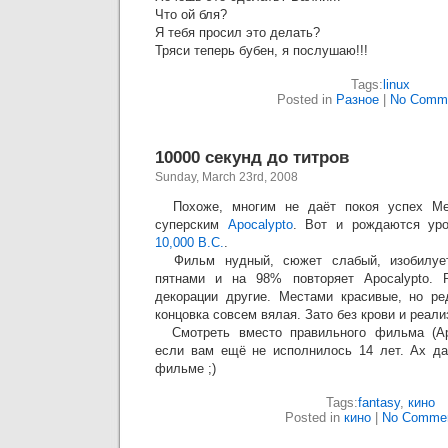
Что ой бля?
Я тебя просил это делать?
Тряси теперь бубен, я послушаю!!!
Tags:
linux
Posted in
Разное
|
No Comme
10000 секунд до титров
Sunday, March 23rd, 2008
Похоже, многим не даёт покоя успех Ме
суперским
Apocalypto
. Вот и рождаются ур
10,000 B.C.
.
Фильм нудный, сюжет слабый, изобилуе
пятнами и на 98% повторяет Apocalypto. 
декорации другие. Местами красивые, но ре
концовка совсем вялая. Зато без крови и реали
Смотреть вместо правильного фильма (Apo
если вам ещё не исполнилось 14 лет. Ах да
фильме ;)
Tags:
fantasy
,
кино
Posted in
кино
|
No Commen