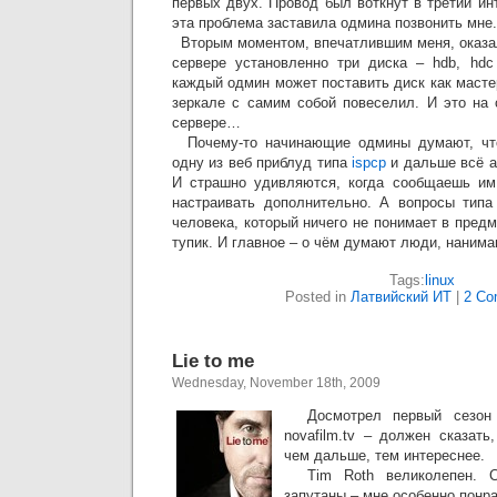
первых двух. Провод был воткнут в третий и
эта проблема заставила одмина позвонить мне.
Вторым моментом, впечатлившим меня, оказал
сервере установленно три диска – hdb, hdc
каждый одмин может поставить диск как мастер
зеркале с самим собой повеселил. И это на 
сервере…
Почему-то начинающие одмины думают, что
одну из веб приблуд типа
ispcp
и дальше всё а
И страшно удивляются, когда сообщаешь им 
настраивать дополнительно. А вопросы типа
человека, который ничего не понимает в предм
тупик. И главное – о чём думают люди, наним
Tags:
linux
Posted in
Латвийский ИТ
|
2 Co
Lie to me
Wednesday, November 18th, 2009
Досмотрел первый сезо
novafilm.tv – должен сказать
чем дальше, тем интереснее.
Tim Roth великолепен. С
запутаны – мне особенно понра