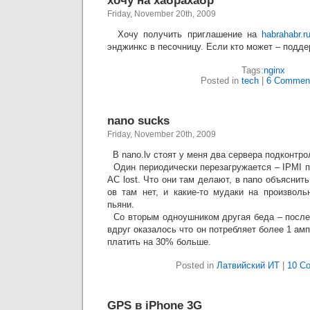
хочу на хабрахабр
Friday, November 20th, 2009
Хочу получить приглашение на
habrahabr.r
энджинкс в песочницу. Если кто может – подде
Tags:
nginx
Posted in
tech
|
6 Commen
nano sucks
Friday, November 20th, 2009
В nano.lv стоят у меня два сервера подконтро
Один периодически перезагружается – IPMI по
AC lost. Что они там делают, в nano объяснит
ов там нет, и какие-то мудаки на произвол
пьяни.
Со вторым одноушником другая беда – после 
вдруг оказалось что он потребляет более 1 ам
платить на 30% больше.
Posted in
Латвийский ИТ
|
10 C
GPS в iPhone 3G