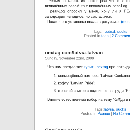
Решил поставить из портов pear-Mail с вкл
включённым pear-Auth с включённым pear-Log.
pear-Log спросил у меня, хочу ли я PEAR
заподозрил неладное, но согласился.
После чего установка впала в рекурсию:
(mor
Tags:
freebsd
,
sucks
Posted in
tech
|
2 Commen
nextag.com/latvia-latvian
Sunday, November 22nd, 2009
Что нам предлагает
купить nextag
про латвид
совмещённый памперс “Latvian Container
кофту “Latvian Pride”;
женский свитер с надписью на груди “Prop
Вполне естественный набор на тему “бл#ди и 
Tags:
latvija
,
sucks
Posted in
Разное
|
No Comme