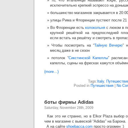
то, что итальянцы называют кофе, русс
исключительно крепкий эспрессо на доныш
большинство магазинов закрывается в 20:0
улицы Рима и Флоренции пустеют после 21
Во Флоренции есть
колокольня
с люком в п
крупной решёткой на предпоследней пло
если встать на решётку и смотреть в пропа
Чтобы посмотреть на “
Тайную Вечерю
” 
месяц даже в не сезон
потолок “
Сикстинской Капеллы
” расписан
капеллы, сцены на фресках кажутся объём
(more…)
Tags:
Italy
,
Путешестви
Posted in
Путешествия
|
No Co
боты фирмы Adidas
Saturday, November 28th, 2009
Как это ни странно, но в Elkor Plaza выбор
чем в магазине с вывеской “Adidas” на Барона.
А на сайте
shoebacca.com
просто огромен :)