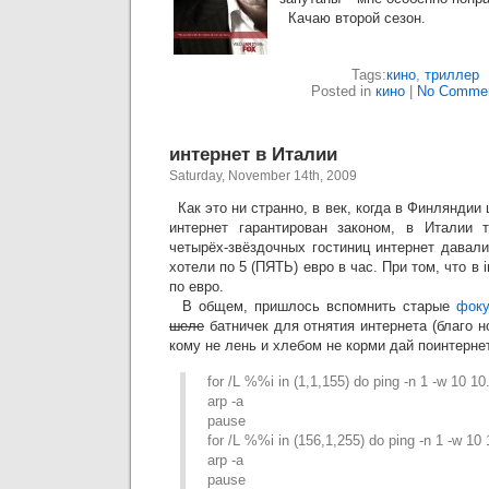
Качаю второй сезон.
Tags:
кино
,
триллер
Posted in
кино
|
No Commen
интернет в Италии
Saturday, November 14th, 2009
Как это ни странно, в век, когда в Финляндии
интернет гарантирован законом, в Италии 
четырёх-звёздочных гостиниц интернет давал
хотели по 5 (ПЯТЬ) евро в час. При том, что в in
по евро.
В общем, пришлось вспомнить старые
фок
шеле
батничек для отнятия интернета (благо н
кому не лень и хлебом не корми дай поинтернет
for /L %%i in (1,1,155) do ping -n 1 -w 10 1
arp -a
pause
for /L %%i in (156,1,255) do ping -n 1 -w 10
arp -a
pause