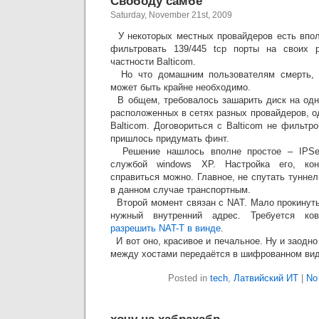
Свободу самбе
Saturday, November 21st, 2009
У некоторых местных провайдеров есть впол
фильтровать 139/445 tcp порты на своих 
частности Balticom.
Но что домашним пользователям смерть, т
может быть крайне необходимо.
В общем, требовалось зашарить диск на одн
расположенных в сетях разных провайдеров, о
Balticom. Договориться с Balticom не фильтр
пришлось придумать финт.
Решение нашлось вполне простое – IPSec
службой windows XP. Настройка его, кон
справиться можно. Главное, не спутать тунн
в данном случае транспортным.
Второй момент связан с NAT. Мало прокинуть
нужный внутренний адрес. Требуется ков
разрешить NAT-T в винде
.
И вот оно, красивое и печальное. Ну и заодн
между хостами передаётся в шифрованном вид
Posted in
tech
,
Латвийский ИТ
|
No