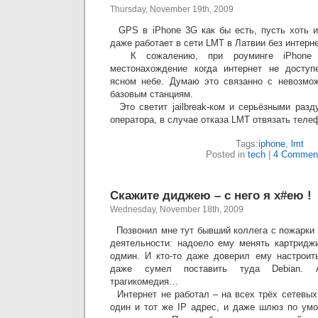
Thursday, November 19th, 2009
GPS в iPhone 3G как бы есть, пусть хоть и
даже работает в сети LMT в Латвии без интерне
К сожалению, при роуминге iPhone 
местонахождение когда интернет не досту
ясном небе. Думаю это связанно с невозмож
базовым станциям.
Это светит jailbreak-ком и серьёзными раз
оператора, в случае отказа LMT отвязать теле
Tags:
iphone
,
lmt
Posted in
tech
|
4 Commen
Скажите диджею – с него я х#ею !
Wednesday, November 18th, 2009
Позвонил мне тут бывший коллега с пожарки 
деятельности: надоело ему менять картридж
одмин. И кто-то даже доверил ему настроит
даже сумел поставить туда Debian. 
трагикомедия…
Интернет не работал – на всех трёх сетевых
один и тот же IP адрес, и даже шлюз по ум