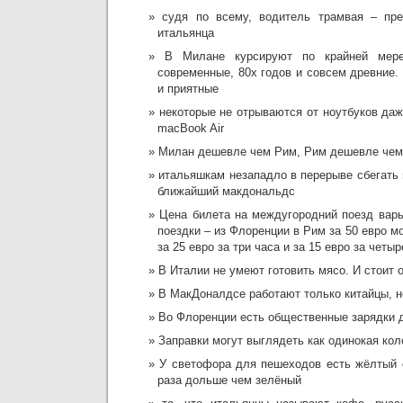
судя по всему, водитель трамвая – пр
итальянца
В Милане курсируют по крайней мер
современные, 80х годов и совсем древние.
и приятные
некоторые не отрываются от ноутбуков да
macBook Air
Милан дешевле чем Рим, Рим дешевле чем
итальяшкам незападло в перерыве сбегать в
ближайший макдональдс
Цена билета на междугородний поезд варь
поездки – из Флоренции в Рим за 50 евро м
за 25 евро за три часа и за 15 евро за четыр
В Италии не умеют готовить мясо. И стоит 
В МакДоналдсе работают только китайцы, н
Во Флоренции есть общественные зарядки 
Заправки могут выглядеть как одинокая кол
У светофора для пешеходов есть жёлтый с
раза дольше чем зелёный