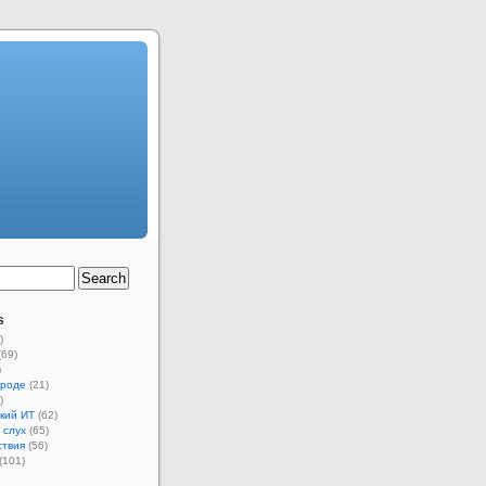
s
)
(69)
)
ороде
(21)
)
кий ИТ
(62)
 слух
(65)
ствия
(56)
(101)