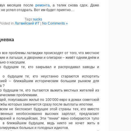
ух месяцев после
ремонта
, а телик снова сдох. Даже
t не успел отодрать. Вот им будет приятно…
Tags:
sucks
Posted in
Латвийский ИТ
|
No Comments »
дневка
 все проблемы латвиджи происходят от того, что местное
кие и латыши, и дворники и олигархи – живёт одним днём и
ьно о насущем.
будущем те, кто закрывал и распродавал заводы и
 будущем те, кто неустанно стараются испортить
сией – ближайшим историческим большим рынком для
а ?
 будущем те, кто пытаются выжить местных жителей из
ическими проблемами.
ей, покупавших жильё по 100’000 евро в домах советской
ужбы которых закончится сразу после выплаты ипотеки.
сем не беспокоит будущее этой страны тех, кто вместо
твенных необоснованно высоких зарплат, предлагают
 врачей и полицейских. Эти “гении” явно собираются тупо
е в ближайшем будущем, ведь никто не хочет жить в
олируемых больных и голодных идиотов.