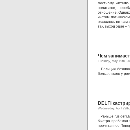
местному жителю.
политиков, пере
отношение. Однако,
чистом латышском 
оказалось не самы
так, выход один – 
Чем занимает
Tuesday, May 19th, 2
Полиция безопасн
больше всего угро
DELFI кастри
Wednesday, April 29th
Раньше rus.delfi.
быстро пробежал з
прочитанное. Тепе