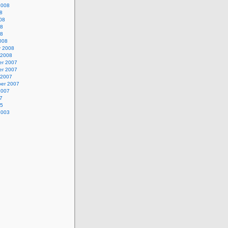
2008
8
08
08
08
008
y 2008
 2008
r 2007
r 2007
 2007
er 2007
2007
7
05
2003