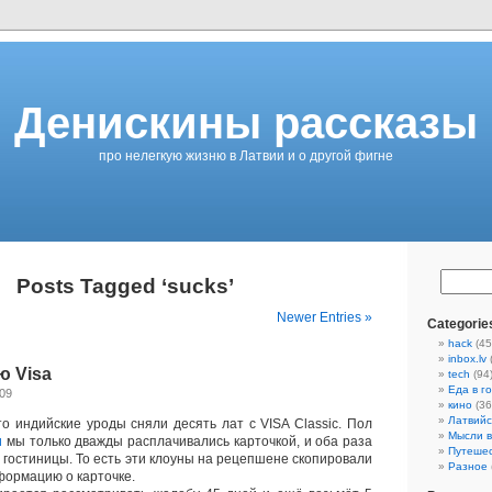
Денискины рассказы
про нелегкую жизню в Латвии и о другой фигне
Posts Tagged ‘sucks’
Newer Entries »
Categorie
hack
(45
inbox.lv
ю Visa
tech
(94
Еда в г
009
кино
(36
Латвийс
о индийские уроды сняли десять лат с VISA Classic. Пол
Мысли в
и
мы только дважды расплачивались карточкой, и оба раза
Путеше
 гостиницы. То есть эти клоуны на рецепшене скопировали
Разное
формацию о карточке.