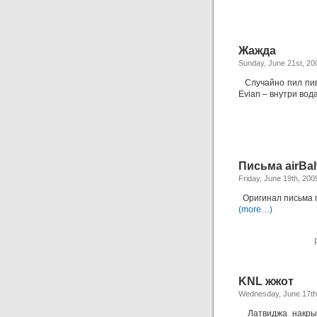
Жажда
Sunday, June 21st, 20
Случайно пил пиво
Evian – внутри вода
Письма airBal
Friday, June 19th, 200
Оригинал письма по
(more…)
KNL жжот
Wednesday, June 17th
Латвиджа накрыл