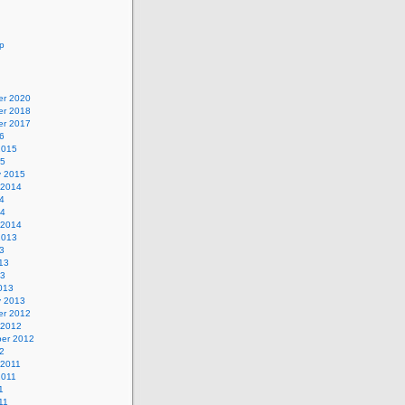
p
r 2020
r 2018
r 2017
6
2015
15
y 2015
 2014
4
14
 2014
2013
3
13
13
013
y 2013
r 2012
 2012
er 2012
2
 2011
2011
1
11