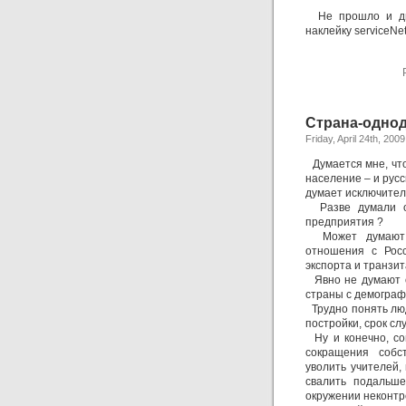
Не прошло и дв
наклейку serviceNe
Страна-одно
Friday, April 24th, 2009
Думается мне, что
население – и русс
думает исключител
Разве думали о 
предприятия ?
Может думают о
отношения с Рос
экспорта и транзит
Явно не думают о
страны с демограф
Трудно понять люд
постройки, срок сл
Ну и конечно, сов
сокращения собс
уволить учителей,
свалить подальш
окружении неконтр