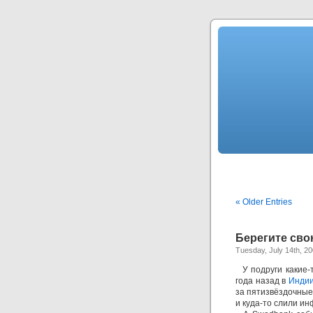
« Older Entries
Берегите сво
Tuesday, July 14th, 2
У подруги какие-т
года назад в
Инди
за пятизвёздочные
и куда-то слили ин