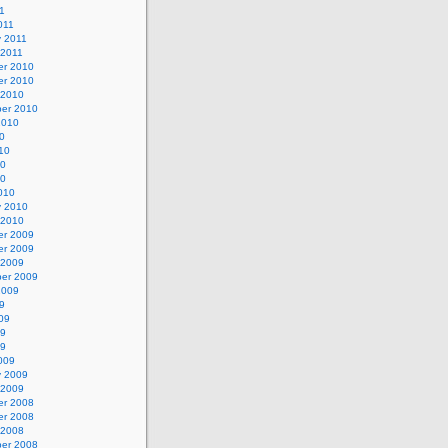
1
011
y 2011
 2011
r 2010
r 2010
 2010
er 2010
2010
0
10
10
10
010
y 2010
 2010
r 2009
r 2009
 2009
er 2009
2009
9
09
09
09
009
y 2009
 2009
r 2008
r 2008
 2008
er 2008