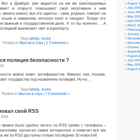
 Вот и Домбурс уже кидается на им же приглашаемых
August 
July 200
бивает и открыто показывает своё негативное к ним
June 20
 винить некого, все эти идиоты – свои, родные, говорят на
May 20
языке и наверняка неплохо поют и танцуют. Только это
April 20
м важным в государственном деле. А то бы конечно…. А
March 2
последний выключает свет в аэропорту.
Februar
January
Tags:
latvija
,
sucks
Decembe
Posted in
Мысли в слух
|
1 Comment »
Novembe
October
Septemb
August 
ся полиция безопасности ?
July 200
May 20
009
August 
ости вовсю ловит антифашистов. Именно они, похоже,
жают государству под названием латвиджа. Ну-ну…
Tags:
latvija
,
sucks
Posted in
Мысли в слух
|
7 Comments »
ровал свой RSS
, 2009
lv можно было удобно читать по RSS прямо с телефона –
аголовки, прочитал самое интересное и пометил всё как
рь же по RSS доступны только последние 20 новостей.