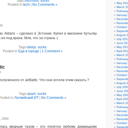
Tags:
microsoft
,
sucks
May 201
Posted in
tech
|
No Comments »
March 2
Februar
January
Decembe
Novembe
09
October
Septemb
 Aldaris – сделано в Эстонии. Купил в магазине бутылку
August 
 из-под крана. Мля, что за страна :(
July 201
June 20
Tags:
latvija
,
sucks
May 20
Posted in
Еда в городе
|
1 Comment »
April 20
March 2
Februar
January
tic
Decembe
Novembe
9
October
Septemb
лученного от airBaltic. Что они хотели этим сказать ?
August 
July 200
June 20
Tags:
spam
,
sucks
May 20
Posted in
Латвийский ИТ
|
No Comments »
April 20
March 2
Februar
January
Decembe
, 2009
Novembe
October
ась медным тазом – это понятно любому думающему
Septemb