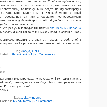
-либо притензии пользователям Ютюба (а публикуя код,
ставляемый для этого самим youtube, мы автоматически
льзователями), то почему бы не подать на эту вампирскую
 за банальное вымогательство ? Любой блогер, который
с требованием заплатить, обладает неопровержимым
риминальных действий против себя. Надо бороться за свои
оды быстро на шею сядут.
, что раз уж в латвидже мы платим
специальный налог на
опировать любой контент мы можем вполне законно. Ведь
 латвидже практики отстаивать интересы потребителей в
Ведь грамотный юрист может неплохо заработать на этом.
Tags:
latvija
,
sucks
Posted in
Латвийский ИТ
|
No Comments »
s
2009
 винда в четыре часа ночи, когда wi-fi то подключается,
P address”, то не видит сеть вообще. Нет чтобы сразу чётко и
й IP в сетке уже есть”.
орник.
Tags:
sucks
,
windows
Posted in
Мысли в слух
|
No Comments »