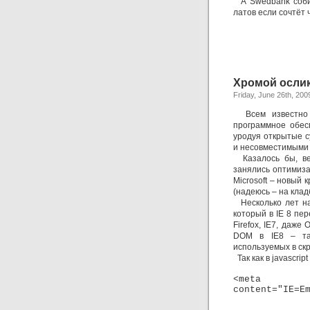
А Swedbank собир
латов если сочтёт
Хромой ослик
Friday, June 26th, 200
Всем известно к
программное обес
уродуя открытые 
и несовместимыми 
Казалось бы, век
занялись оптимиза
Microsoft – новый 
(надеюсь – на клад
Несколько лет наз
который в IE 8 пе
Firefox, IE7, даже
DOM в IE8 – так
используемых в скр
Так как в javascrip
<meta ht
content="IE=E