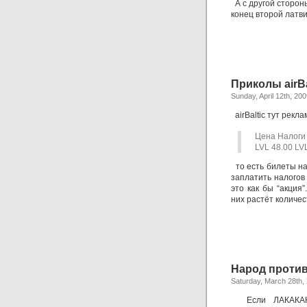
А с другой стороны
конец второй латв
Приколы airBa
Sunday, April 12th, 20
airBaltic тут рек
Цена Налоги
LVL 48.00 LV
то есть билеты на
заплатить налогов
это как бы “акция
них растёт количе
Народ проти
Saturday, March 28th,
Если ЛАКАКАК