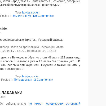
, какой народ, такая и Tautas партия. Возможно, позорный
иджской республики неизбежен и необходим.
Tags:
latvija
,
sucks
Posted in
Мысли в слух
|
No Comments »
ltic
09
ламировал дешёвые билеты… Реальный развод:
 и сбор Плата за транзакцию Пассажиры Итого
L 122.98 LVL 12.00 2 Взрослые LVL 182.98
 двоих в Венецию и обратно стоят 48 лат и
123 лата
надо
 и сборов ! Не говоря уже о 12 латах “за транзакцию”… И
”. Они реально там охренели. Неужели с такими ценами у
ство пассажиров ?
Tags:
latvija
,
sucks
Posted in
Путешествия
|
2 Comments »
в ЛАКАКАКИ
 2009
А действительно
не имеет юридических оснований