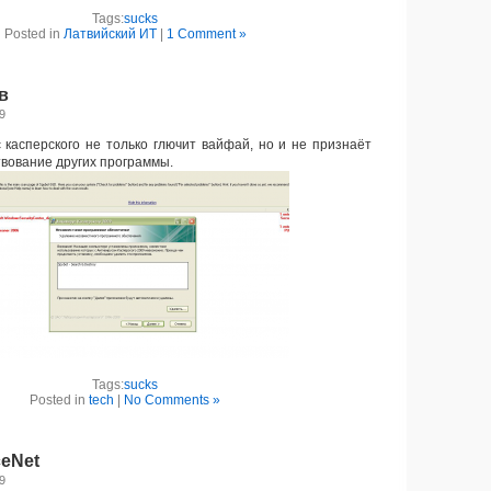
Tags:
sucks
Posted in
Латвийский ИТ
|
1 Comment »
в
09
асперского не только глючит вайфай, но и не признаёт
твование других программы.
Tags:
sucks
Posted in
tech
|
No Comments »
ceNet
09