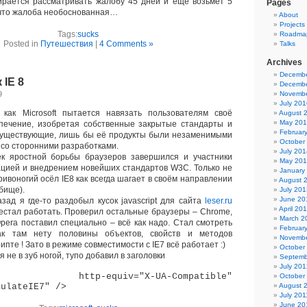
ается рассматривать жалобу 45 дней и ещё возьмёт 5
Pages
 что жалоба необоснованная…
About
Projects
Tags:
sucks
Roadma
Posted in
Путешествия
|
4 Comments »
Talks
Archives
Decembe
 IE 8
Decembe
9
Novembe
July 201
ак Microsoft пытается навязать пользователям своё
August 
May 20
печение, изобретая собственные закрытые стандарты и
Februar
существующие, лишь бы её продукты были незаменимыми
October
со сторонними разработками.
July 201
 яростной борьбы браузеров завершился и участники
May 20
цией и внедрением новейших стандартов W3C. Только не
January
кривоногий осёл IE8 как всегда шагает в своём направлении
August 
бище).
July 201
June 20
ад я где-то раздобыл кусок javascript для сайта
leser.ru
April 20
рестал работать. Проверил остальные браузеры – Chrome,
March 2
 Opera поставил специально – всё как надо. Стал смотреть
Februar
 там нету половины объектов, свойств и методов
Novembe
ипте ! Зато в режиме совместимости с IE7 всё работает :)
October
t я не в зуб ногой, тупо добавил в заголовки
Septemb
July 201
tp-equiv="X-UA-Compatible"
October
mulateIE7" />
August 
July 201
June 20