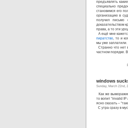
предъявлять какие
специально предо
становимся его по
организацию в суд
получил письмо 
доказательством к
права, а то эти ур
А ещё мне кажется
пиратство
, то и к
мы уже заплатили.
Странно что нет в
частном порядке. 
windows suck
Sunday, March 22nd, 
Как же вымораживат
то вопит “invalid I
ясно сказать – “тако
С утра сразу в мус