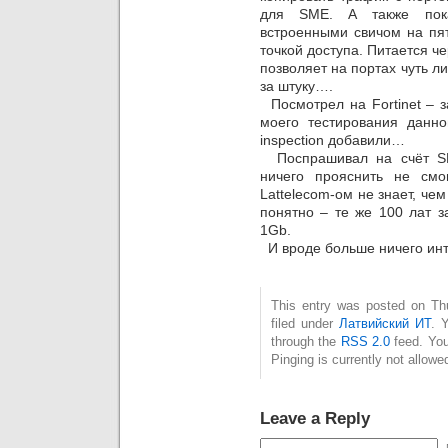
для SME. А также пок
встроенными свичом на пять
точкой доступа. Питается че
позволяет на портах чуть л
за штуку….
Посмотрел на Fortinet – з
моего тестирования данно
inspection добавили…
Поспрашивал на счёт SM
ничего прояснить не см
Lattelecom-ом не знает, че
понятно – те же 100 лат з
1Gb.
И вроде больше ничего инт
This entry was posted on Thu
filed under
Латвийский ИТ
. 
through the
RSS 2.0
feed. You
Pinging is currently not allowe
Leave a Reply