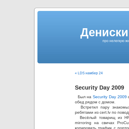
Дениски
про нелегкую жи
« LDS намбер 24
Security Day 2009
Был на
Security Day 2009
с
обед рядом с домом.
Встретил пару знакомы
ребятами из cert.lv по пов
Весёлый товарищ из HP 
mirroring на свичах ProC
копировать трафик с порто