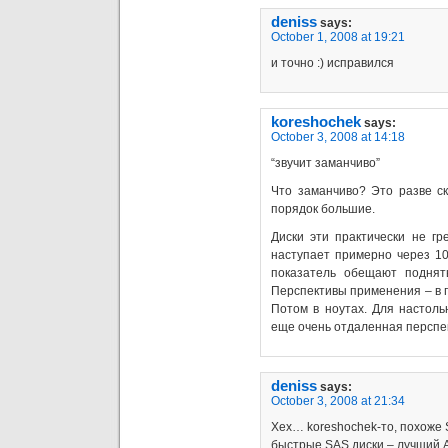
deniss
says:
October 1, 2008 at 19:21
и точно :) исправился
koreshochek
says:
October 3, 2008 at 14:18
“звучит заманчиво”
Что заманчиво? Это разве с
порядок большие.
Диски эти практически не гр
наступает примерно через 10
показатель обещают поднят
Перспективы применения – в п
Потом в ноутах. Для настоль
еще очень отдаленная персп
deniss
says:
October 3, 2008 at 21:34
Хех… koreshochek-то, похоже 
быстрые SAS диски – лучший A