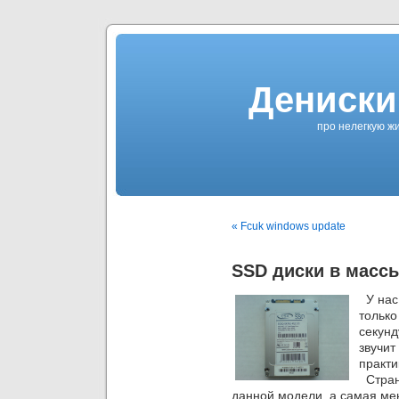
Дениски
про нелегкую жи
« Fcuk windows update
SSD диски в масс
У нас 
только
секунд
звучит
практи
Странн
данной модели, а самая ме