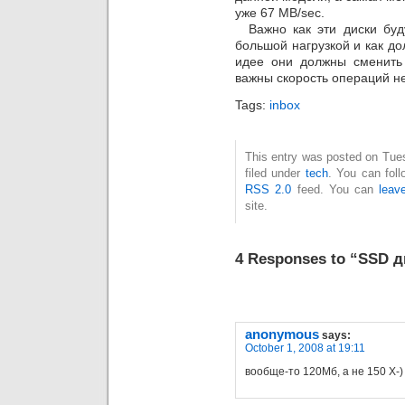
уже 67 MB/sec.
Важно как эти диски буду
большой нагрузкой и как до
идее они должны сменить 
важны скорость операций не
Tags:
inbox
This entry was posted on Tue
filed under
tech
. You can foll
RSS 2.0
feed. You can
leav
site.
4 Responses to “SSD 
anonymous
says:
October 1, 2008 at 19:11
вообще-то 120Мб, а не 150 X-)