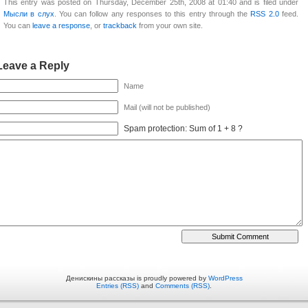
This entry was posted on Thursday, December 25th, 2008 at 01:40 and is filed under
Мысли в слух
. You can follow any responses to this entry through the
RSS 2.0
feed.
You can
leave a response
, or
trackback
from your own site.
Leave a Reply
Name
Mail (will not be published)
Spam protection: Sum of 1 + 8 ?
Денискины рассказы is proudly powered by
WordPress
Entries (RSS)
and
Comments (RSS)
.