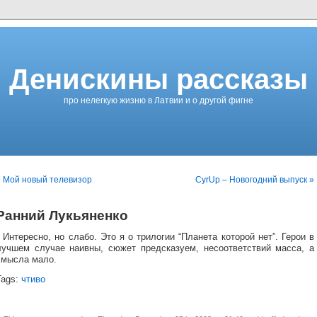
Денискины рассказы
про нелегкую жизню в Латвии и о другой фигне
« Мой новый телевизор
CyrUp – Новогодний выпуск »
Ранний Лукьяненко
Интересно, но слабо. Это я о трилогии “Планета которой нет”. Герои в
лучшем случае наивны, сюжет предсказуем, несоответствий масса, а
смысла мало.
Tags:
чтиво