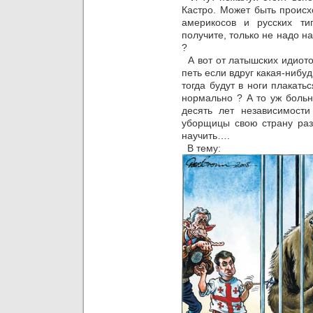
Кастро. Может быть проис
америкосов и русских т
получите, только не надо н
?
А вот от латышских идиото
петь если вдруг какая-нибу
тогда будут в ноги плакатьс
нормально ? А то уж больн
десять лет независимости
уборщицы свою страну раз
научить….
В тему: