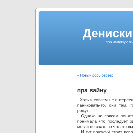
Дениски
про нелегкую жи
« Новый pop3 сервер
пра вайну
Хоть и совсем не интересно
паниковать-то, они там, 
режут…
Однако не совсем понятен
понимала что последует з
могли не знать во что это в
И тут пожалуй стоит вспо