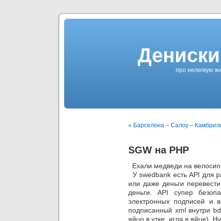
Дениски
про нелегкую жи
« Барселона – Салоу – Камбрил
SGW на PHP
Ехали медведи на велоси
У swedbank есть API для р
или даже деньги перевест
деньги. API супер безопа
электронных подписей и в
подписанный xml внутри bdo
яйцо в утке, игла в яйце).