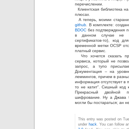
перечислении.
Клиентская библиотека на 
плюсах.
А теперь, моими старани
github
. В комплекте: созда
BDOC
без подтверждения по
в данном случае не н
сертификатов-то), код д
временной метки OCSP отсу
платный сервис.
Что хочется сказать про
сервиса, который не позво
запрос, а тупо присыла
Документация – на уровн
леммингов, причем в разны
информация отсутствует в п
то не катит”. Сишный код 
Прекрасный двойной п
шифрование. Ну а Джава 
могли бы постараться; ан не
This entry was posted on Tues
under
hack
. You can follow a