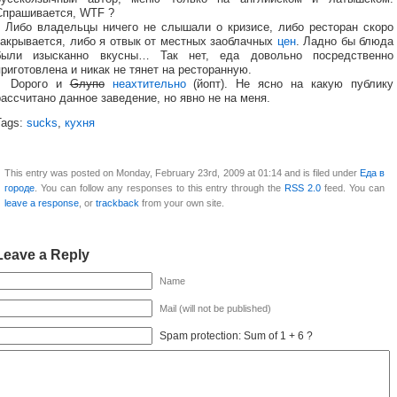
Спрашивается, WTF ?
Либо владельцы ничего не слышали о кризисе, либо ресторан скоро
закрывается, либо я отвык от местных заоблачных
цен
. Ладно бы блюда
были изысканно вкусны… Так нет, еда довольно посредственно
приготовлена и никак не тянет на ресторанную.
Dорого и
Gлупо
неахтительно
(йопт). Не ясно на какую публику
рассчитано данное заведение, но явно не на меня.
Tags:
sucks
,
кухня
This entry was posted on Monday, February 23rd, 2009 at 01:14 and is filed under
Еда в
городе
. You can follow any responses to this entry through the
RSS 2.0
feed. You can
leave a response
, or
trackback
from your own site.
Leave a Reply
Name
Mail (will not be published)
Spam protection: Sum of 1 + 6 ?