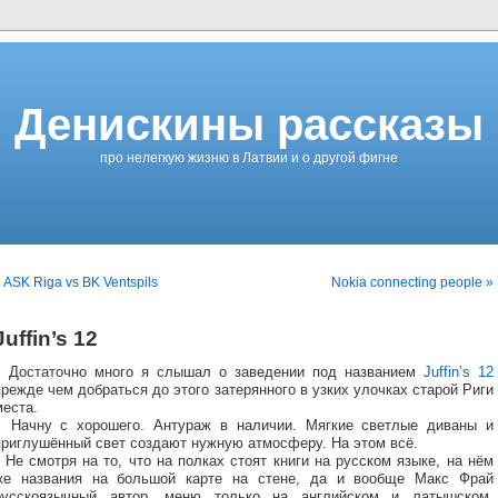
Денискины рассказы
про нелегкую жизню в Латвии и о другой фигне
 ASK Riga vs BK Ventspils
Nokia connecting people »
Juffin’s 12
Достаточно много я слышал о заведении под названием
Juffin’s 12
прежде чем добраться до этого затерянного в узких улочках старой Риги
места.
Начну с хорошего. Антураж в наличии. Мягкие светлые диваны и
приглушённый свет создают нужную атмосферу. На этом всё.
Не смотря на то, что на полках стоят книги на русском языке, на нём
же названия на большой карте на стене, да и вообще Макс Фрай
русскоязычный автор, меню только на английском и латышском.