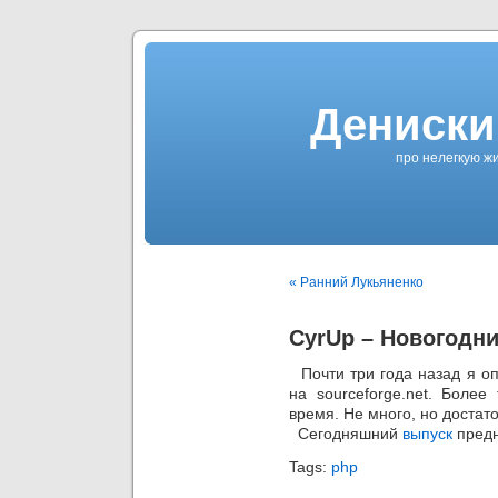
Дениски
про нелегкую жи
« Ранний Лукьяненко
CyrUp – Новогодн
Почти три года назад я о
на sourceforge.net. Более
время. Не много, но достат
Сегодняшний
выпуск
предн
Tags:
php